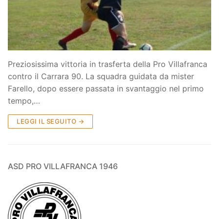
Società
La Storia
Prima Squadra
Organigramma
Settore Giovanile
Preziosissima vittoria in trasferta della Pro Villafranca
Centro Sportivo
Organizzazione
Campionati
contro il Carrara 90. La squadra guidata da mister
Farello, dopo essere passata in svantaggio nel primo
Piccoli amici
Eccellenza
Contatti
tempo,…
Pulcini
Settore Giovanile
Sponsor
LEGGI IL SEGUITO →
Primi calci
Esordienti
ASD PRO VILLAFRANCA 1946
Juniores