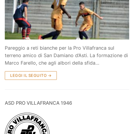
Società
La Storia
Prima Squadra
Organigramma
Settore Giovanile
Centro Sportivo
Organizzazione
Campionati
Pareggio a reti bianche per la Pro Villafranca sul
terreno amico di San Damiano d’Asti. La formazione di
Piccoli amici
Eccellenza
Contatti
Marco Farello, che agli albori della sfida…
Pulcini
Settore Giovanile
Sponsor
LEGGI IL SEGUITO →
Primi calci
Esordienti
ASD PRO VILLAFRANCA 1946
Juniores