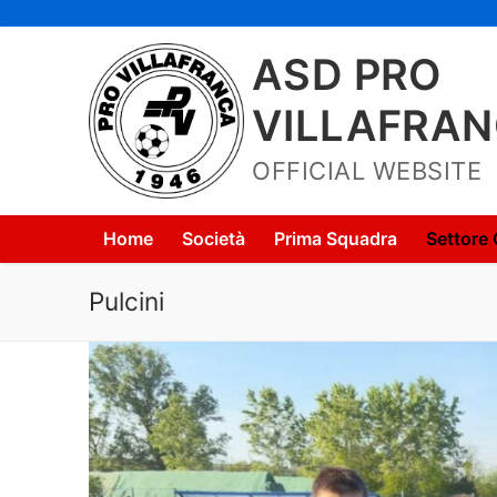
Vai
al
ASD PRO
contenuto
VILLAFRA
OFFICIAL WEBSITE
Home
Società
Prima Squadra
Settore 
Pulcini