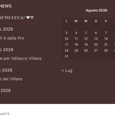
 NEWS
Agosto 2026
𝐍𝐔𝐓𝐎 𝐋𝐔𝐂𝐀! ❤️💙
L
M
M
G
V
o 2026
3
4
5
6
7
li è della Pro
10
11
12
13
14
17
18
19
20
21
io 2026
24
25
26
27
28
31
e per l’attacco Villans
o 2026
« Lug
è dei Villans
o 2026
cam13.