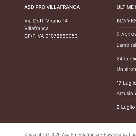
ASD PRO VILLAFRANCA
ULTIME
Via Dott. Virano 14
𝐁𝐄𝐍𝐕𝐄
Villafranca
5 Agost
CF/P.IVA 01072560053
Lampitel
24 Lugl
Un airon
17 Lugli
Artusio 
2 Lugli
Copyright © 2026 Asd Pro Villafranca – Powered by Lu