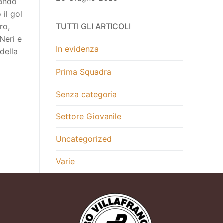
mando
 il gol
ro,
TUTTI GLI ARTICOLI
Neri e
In evidenza
della
Prima Squadra
Senza categoria
Settore Giovanile
Uncategorized
Varie