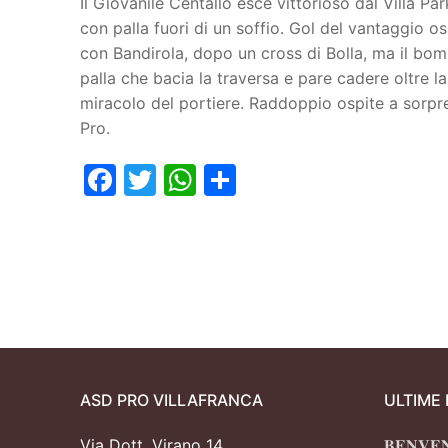
Il Giovanile Centallo esce vittorioso dal Villa P
con palla fuori di un soffio. Gol del vantaggio osp
Juniores
con Bandirola, dopo un cross di Bolla, ma il bomb
palla che bacia la traversa e pare cadere oltre l
miracolo del portiere. Raddoppio ospite a sorpres
Pro.
Facebook
Twitter
WhatsApp
Condividi
ASD PRO VILLAFRANCA
ULTIME
Via Dott. Virano 14
𝐁𝐄𝐍𝐕𝐄