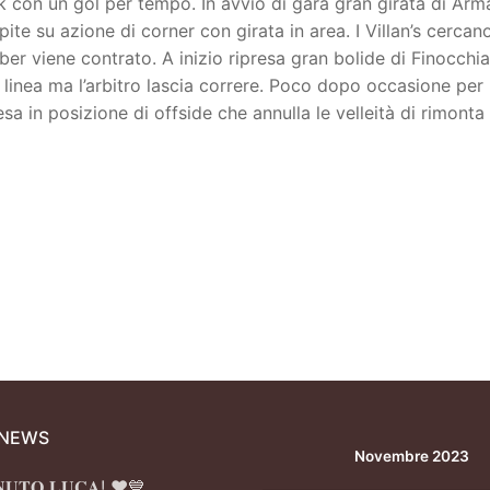
ark con un gol per tempo. In avvio di gara gran girata di Ar
ite su azione di corner con girata in area. I Villan’s cercano
er viene contrato. A inizio ripresa gran bolide di Finocchia
a linea ma l’arbitro lascia correre. Poco dopo occasione per 
a in posizione di offside che annulla le velleità di rimonta 
 NEWS
Novembre 2023
𝐍𝐔𝐓𝐎 𝐋𝐔𝐂𝐀! ❤️💙