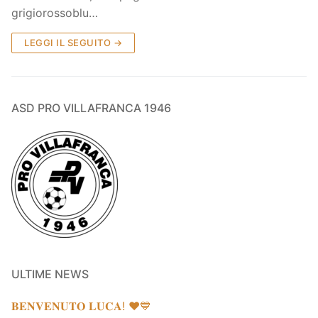
grigiorossoblu…
LEGGI IL SEGUITO →
ASD PRO VILLAFRANCA 1946
ULTIME NEWS
𝐁𝐄𝐍𝐕𝐄𝐍𝐔𝐓𝐎 𝐋𝐔𝐂𝐀! ❤️💙