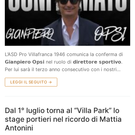
L’ASD Pro Villafranca 1946 comunica la conferma di
𝗚𝗶𝗮𝗻𝗽𝗶𝗲𝗿𝗼 𝗢𝗽𝘀𝗶 nel ruolo di 𝗱𝗶𝗿𝗲𝘁𝘁𝗼𝗿𝗲 𝘀𝗽𝗼𝗿𝘁𝗶𝘃𝗼.
Per lui sarà il terzo anno consecutivo con i nostri…
LEGGI IL SEGUITO →
Dal 1° luglio torna al “Villa Park” lo
stage portieri nel ricordo di Mattia
Antonini