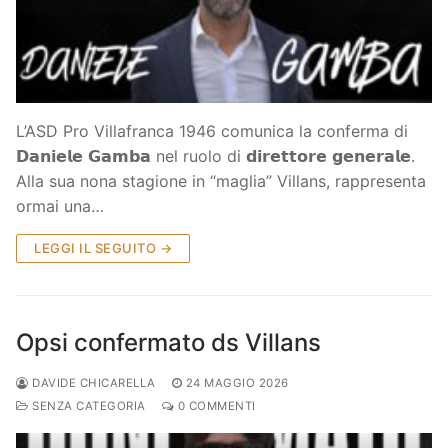
Società
La Storia
Prima Squadra
Organigramma
Settore Giovanile
L’ASD Pro Villafranca 1946 comunica la conferma di
Centro Sportivo
Organizzazione
Campionati
𝗗𝗮𝗻𝗶𝗲𝗹𝗲 𝗚𝗮𝗺𝗯𝗮 nel ruolo di 𝗱𝗶𝗿𝗲𝘁𝘁𝗼𝗿𝗲 𝗴𝗲𝗻𝗲𝗿𝗮𝗹𝗲.
Alla sua nona stagione in “maglia” Villans, rappresenta
Piccoli amici
Eccellenza
Contatti
ormai una…
Pulcini
Settore Giovanile
Sponsor
LEGGI IL SEGUITO →
Primi calci
Esordienti
Opsi confermato ds Villans
Juniores
DAVIDE CHICARELLA
24 MAGGIO 2026
SENZA CATEGORIA
0 COMMENTI