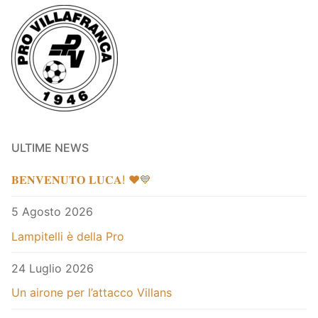
ULTIME NEWS
𝐁𝐄𝐍𝐕𝐄𝐍𝐔𝐓𝐎 𝐋𝐔𝐂𝐀! ❤️💙
5 Agosto 2026
Lampitelli è della Pro
24 Luglio 2026
Un airone per l’attacco Villans