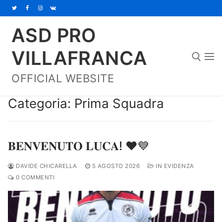
Vai
al
ASD PRO
contenuto
VILLAFRANCA
OFFICIAL WEBSITE
Cerca:
Categoria:
Prima Squadra
𝐁𝐄𝐍𝐕𝐄𝐍𝐔𝐓𝐎 𝐋𝐔𝐂𝐀! ❤️💙
DAVIDE CHICARELLA
5 AGOSTO 2026
IN EVIDENZA
0 COMMENTI
Home