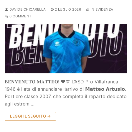
DAVIDE CHICARELLA
2 LUGLIO 2026
IN EVIDENZA
0 COMMENTI
𝐁𝐄𝐍𝐕𝐄𝐍𝐔𝐓𝐎 𝐌𝐀𝐓𝐓𝐄𝐎! ❤️💙 L’ASD Pro Villafranca
1946 è lieta di annunciare l’arrivo di 𝗠𝗮𝘁𝘁𝗲𝗼 𝗔𝗿𝘁𝘂𝘀𝗶𝗼.
Portiere classe 2007, che completa il reparto dedicato
agli estremi…
LEGGI IL SEGUITO →