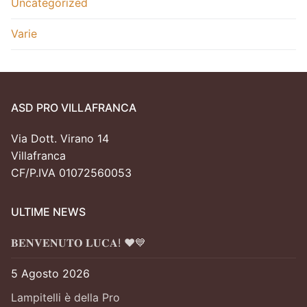
Uncategorized
Varie
ASD PRO VILLAFRANCA
Via Dott. Virano 14
Villafranca
CF/P.IVA 01072560053
ULTIME NEWS
𝐁𝐄𝐍𝐕𝐄𝐍𝐔𝐓𝐎 𝐋𝐔𝐂𝐀! ❤️💙
5 Agosto 2026
Lampitelli è della Pro