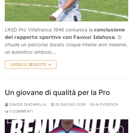
L’ASD Pro Villafranca 1946 comunica la 𝗰𝗼𝗻𝗰𝗹𝘂𝘀𝗶𝗼𝗻𝗲
𝗱𝗲𝗹 𝗿𝗮𝗽𝗽𝗼𝗿𝘁𝗼 𝘀𝗽𝗼𝗿𝘁𝗶𝘃𝗼 𝗰𝗼𝗻 𝗙𝗮𝘃𝗼𝘂𝗿 𝗜𝗱𝗮𝗵𝗼𝘀𝗮. Si
chiude un percorso durato cinque intensi anni insieme,
un autentico simbolo…
LEGGI IL SEGUITO →
Un giovane di qualità per la Pro
DAVIDE CHICARELLA
20 GIUGNO 2026
IN EVIDENZA
0 COMMENTI