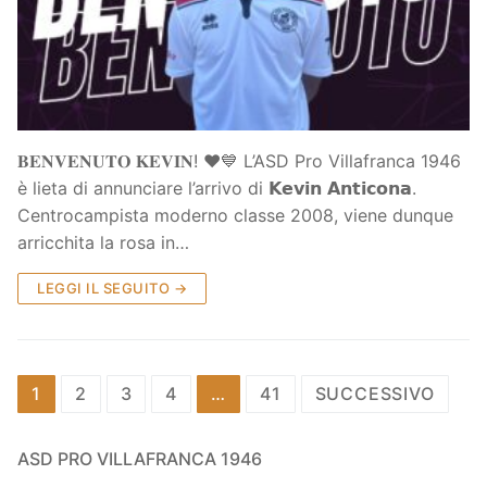
𝐁𝐄𝐍𝐕𝐄𝐍𝐔𝐓𝐎 𝐊𝐄𝐕𝐈𝐍! ❤️💙 L’ASD Pro Villafranca 1946
è lieta di annunciare l’arrivo di 𝗞𝗲𝘃𝗶𝗻 𝗔𝗻𝘁𝗶𝗰𝗼𝗻𝗮.
Centrocampista moderno classe 2008, viene dunque
arricchita la rosa in…
LEGGI IL SEGUITO →
Paginazione
1
2
3
4
…
41
SUCCESSIVO
degli
articoli
ASD PRO VILLAFRANCA 1946