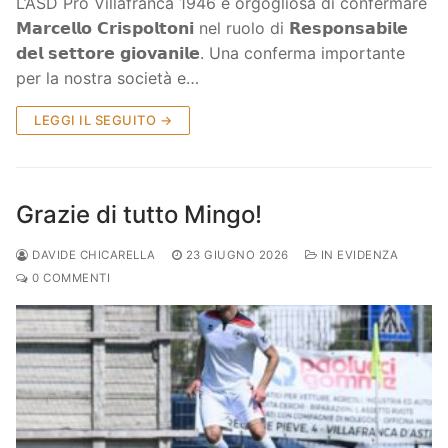
L’ASD Pro Villafranca 1946 è orgogliosa di confermare
𝗠𝗮𝗿𝗰𝗲𝗹𝗹𝗼 𝗖𝗿𝗶𝘀𝗽𝗼𝗹𝘁𝗼𝗻𝗶 nel ruolo di 𝗥𝗲𝘀𝗽𝗼𝗻𝘀𝗮𝗯𝗶𝗹𝗲
𝗱𝗲𝗹 𝘀𝗲𝘁𝘁𝗼𝗿𝗲 𝗴𝗶𝗼𝘃𝗮𝗻𝗶𝗹𝗲. Una conferma importante
per la nostra società e…
LEGGI IL SEGUITO →
Grazie di tutto Mingo!
DAVIDE CHICARELLA
23 GIUGNO 2026
IN EVIDENZA
0 COMMENTI