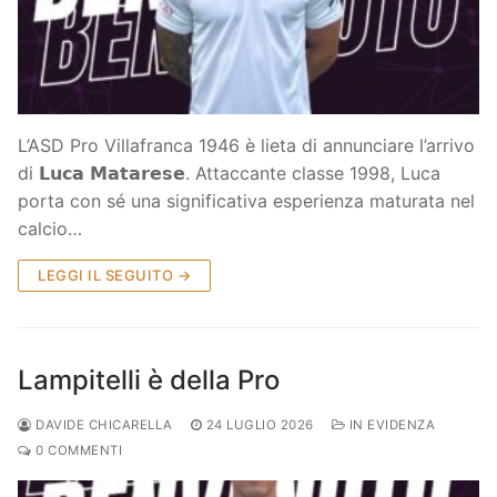
Società
La Storia
Prima Squadra
Organigramma
Settore Giovanile
L’ASD Pro Villafranca 1946 è lieta di annunciare l’arrivo
Centro Sportivo
Organizzazione
Campionati
di 𝗟𝘂𝗰𝗮 𝗠𝗮𝘁𝗮𝗿𝗲𝘀𝗲. Attaccante classe 1998, Luca
porta con sé una significativa esperienza maturata nel
Piccoli amici
Eccellenza
Contatti
calcio…
Pulcini
Settore Giovanile
Sponsor
LEGGI IL SEGUITO →
Primi calci
Esordienti
Lampitelli è della Pro
Juniores
DAVIDE CHICARELLA
24 LUGLIO 2026
IN EVIDENZA
0 COMMENTI