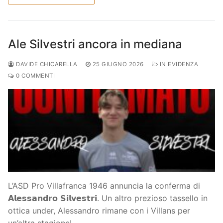
Ale Silvestri ancora in mediana
DAVIDE CHICARELLA
25 GIUGNO 2026
IN EVIDENZA
0 COMMENTI
L’ASD Pro Villafranca 1946 annuncia la conferma di
𝗔𝗹𝗲𝘀𝘀𝗮𝗻𝗱𝗿𝗼 𝗦𝗶𝗹𝘃𝗲𝘀𝘁𝗿𝗶. Un altro prezioso tassello in
ottica under, Alessandro rimane con i Villans per