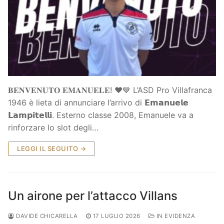
𝐁𝐄𝐍𝐕𝐄𝐍𝐔𝐓𝐎 𝐄𝐌𝐀𝐍𝐔𝐄𝐋𝐄! ❤️💙 L’ASD Pro Villafranca
1946 è lieta di annunciare l’arrivo di 𝗘𝗺𝗮𝗻𝘂𝗲𝗹𝗲
𝗟𝗮𝗺𝗽𝗶𝘁𝗲𝗹𝗹𝗶. Esterno classe 2008, Emanuele va a
rinforzare lo slot degli…
LEGGI IL SEGUITO →
Un airone per l’attacco Villans
DAVIDE CHICARELLA
17 LUGLIO 2026
IN EVIDENZA