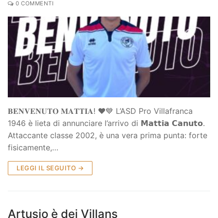
0 COMMENTI
𝐁𝐄𝐍𝐕𝐄𝐍𝐔𝐓𝐎 𝐌𝐀𝐓𝐓𝐈𝐀! ❤️💙 L’ASD Pro Villafranca
1946 è lieta di annunciare l’arrivo di 𝗠𝗮𝘁𝘁𝗶𝗮 𝗖𝗮𝗻𝘂𝘁𝗼.
Attaccante classe 2002, è una vera prima punta: forte
fisicamente,…
LEGGI IL SEGUITO →
Artusio è dei Villans