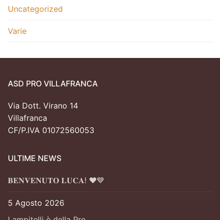
Uncategorized
Varie
ASD PRO VILLAFRANCA
Via Dott. Virano 14
Villafranca
CF/P.IVA 01072560053
ULTIME NEWS
𝐁𝐄𝐍𝐕𝐄𝐍𝐔𝐓𝐎 𝐋𝐔𝐂𝐀! ❤️💙
5 Agosto 2026
Lampitelli è della Pro