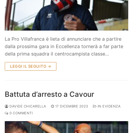
Società
La Storia
Prima Squadra
Organigramma
Settore Giovanile
La Pro Villafranca è lieta di annunciare che a partire
Centro Sportivo
Organizzazione
Campionati
dalla prossima gara in Eccellenza tornerà a far parte
della prima squadra il centrocampista classe…
Piccoli amici
Eccellenza
Contatti
LEGGI IL SEGUITO →
Pulcini
Settore Giovanile
Sponsor
Primi calci
Battuta d’arresto a Cavour
Esordienti
DAVIDE CHICARELLA
17 DICEMBRE 2023
IN EVIDENZA
Juniores
0 COMMENTI