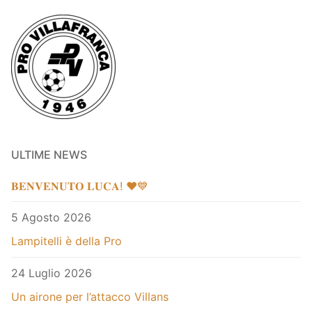
ULTIME NEWS
𝐁𝐄𝐍𝐕𝐄𝐍𝐔𝐓𝐎 𝐋𝐔𝐂𝐀! ❤️💙
5 Agosto 2026
Lampitelli è della Pro
24 Luglio 2026
Un airone per l’attacco Villans