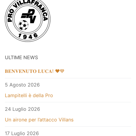
ULTIME NEWS
𝐁𝐄𝐍𝐕𝐄𝐍𝐔𝐓𝐎 𝐋𝐔𝐂𝐀! ❤️💙
5 Agosto 2026
Lampitelli è della Pro
24 Luglio 2026
Un airone per l’attacco Villans
17 Luglio 2026