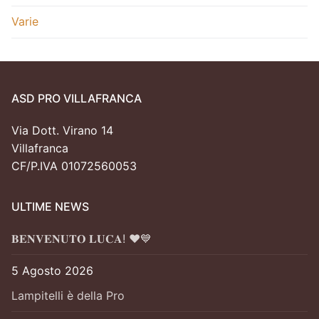
Varie
ASD PRO VILLAFRANCA
Via Dott. Virano 14
Villafranca
CF/P.IVA 01072560053
ULTIME NEWS
𝐁𝐄𝐍𝐕𝐄𝐍𝐔𝐓𝐎 𝐋𝐔𝐂𝐀! ❤️💙
5 Agosto 2026
Lampitelli è della Pro