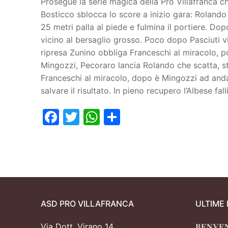
Prosegue la serie magica della Pro Villafranca c
Bosticco sblocca lo score a inizio gara: Rolando
Juniores
25 metri palla al piede e fulmina il portiere. Do
vicino al bersaglio grosso. Poco dopo Pasciuti vi
ripresa Zunino obbliga Franceschi al miracolo, po
Mingozzi, Pecoraro lancia Rolando che scatta, st
Franceschi al miracolo, dopo è Mingozzi ad andare
salvare il risultato. In pieno recupero l’Albese fa
Facebook
Twitter
WhatsApp
Condividi
ASD PRO VILLAFRANCA
ULTIME
Via Dott. Virano 14
𝐁𝐄𝐍𝐕𝐄