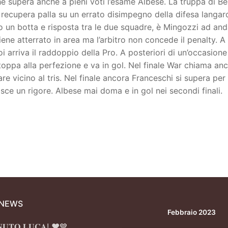
he supera anche a pieni voti l’esame Albese. La truppa di B
 recupera palla su un errato disimpegno della difesa langaro
po un botta e risposta tra le due squadre, è Mingozzi ad an
ene atterrato in area ma l’arbitro non concede il penalty. A 
i arriva il raddoppio della Pro. A posteriori di un’occasione
oppa alla perfezione e va in gol. Nel finale War chiama an
 vicino al tris. Nel finale ancora Franceschi si supera per
llisce un rigore. Albese mai doma e in gol nei secondi finali.
 NEWS
Febbraio 2023
𝐍𝐔𝐓𝐎 𝐋𝐔𝐂𝐀! ❤️💙