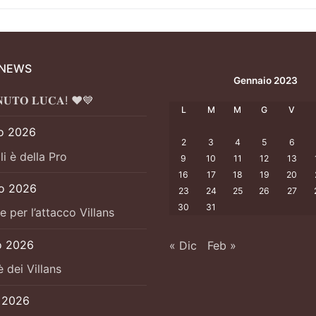
 NEWS
Gennaio 2023
𝐍𝐔𝐓𝐎 𝐋𝐔𝐂𝐀! ❤️💙
L
M
M
G
V
o 2026
2
3
4
5
6
li è della Pro
9
10
11
12
13
16
17
18
19
20
io 2026
23
24
25
26
27
30
31
e per l’attacco Villans
o 2026
« Dic
Feb »
è dei Villans
o 2026