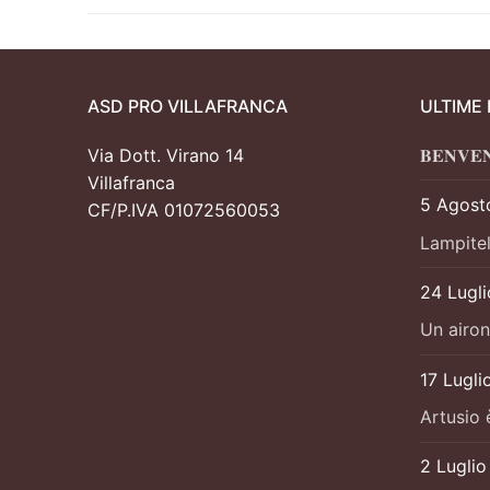
ASD PRO VILLAFRANCA
ULTIME
Via Dott. Virano 14
𝐁𝐄𝐍𝐕𝐄
Villafranca
5 Agost
CF/P.IVA 01072560053
Lampitel
24 Lugl
Un airon
17 Lugli
Artusio 
2 Lugli