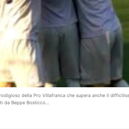
vo
e
igioso della Pro Villafranca che supera anche il difficilis
ile
dati da Beppe Bosticco…