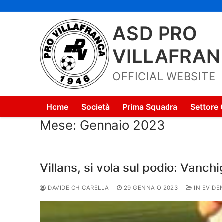
Vai
al
ASD PRO
contenuto
VILLAFRA
OFFICIAL WEBSITE
Home
Società
Prima Squadra
Settore 
Mese:
Gennaio 2023
Villans, si vola sul podio: Vanchi
DAVIDE CHICARELLA
29 GENNAIO 2023
IN EVIDE