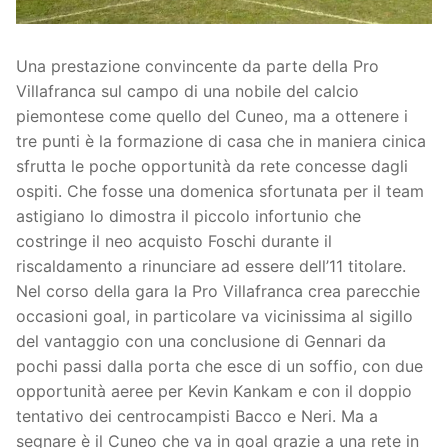
Società
La Storia
Prima Squadra
Una prestazione convincente da parte della Pro
Villafranca sul campo di una nobile del calcio
Organigramma
Settore Giovanile
piemontese come quello del Cuneo, ma a ottenere i
tre punti è la formazione di casa che in maniera cinica
Centro Sportivo
Organizzazione
Campionati
sfrutta le poche opportunità da rete concesse dagli
Piccoli amici
ospiti. Che fosse una domenica sfortunata per il team
Eccellenza
Contatti
astigiano lo dimostra il piccolo infortunio che
Pulcini
Settore Giovanile
Sponsor
costringe il neo acquisto Foschi durante il
riscaldamento a rinunciare ad essere dell’11 titolare.
Primi calci
Nel corso della gara la Pro Villafranca crea parecchie
occasioni goal, in particolare va vicinissima al sigillo
Esordienti
del vantaggio con una conclusione di Gennari da
Juniores
pochi passi dalla porta che esce di un soffio, con due
opportunità aeree per Kevin Kankam e con il doppio
tentativo dei centrocampisti Bacco e Neri. Ma a
segnare è il Cuneo che va in goal grazie a una rete in