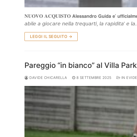
𝐍𝐔𝐎𝐕𝐎 𝐀𝐂𝐐𝐔𝐈𝐒𝐓𝐎 𝗔𝗹𝗲𝘀𝘀𝗮𝗻𝗱𝗿𝗼 𝗚𝘂𝗶𝗱𝗮 𝗲’ 𝘂𝗳𝗳𝗶𝗰𝗶𝗮𝗹𝗺𝗲
𝘢𝘣𝘪𝘭𝘦 𝘢 𝘨𝘪𝘰𝘤𝘢𝘳𝘦 𝘯𝘦𝘭𝘭𝘢 𝘵𝘳𝘦𝘲𝘶𝘢𝘳𝘵𝘪, 𝘭𝘢 𝘳𝘢𝘱𝘪𝘥𝘪𝘵𝘢’ 𝘦 𝘭
LEGGI IL SEGUITO →
Pareggio “in bianco” al Villa Park
DAVIDE CHICARELLA
8 SETTEMBRE 2025
IN EVID