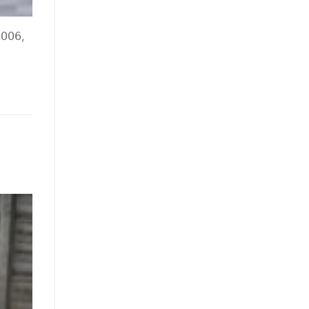
𝟤𝟢𝟢𝟨,