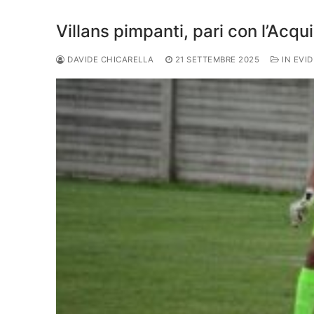
Juniores
Villans pimpanti, pari con l’Acqui
DAVIDE CHICARELLA
21 SETTEMBRE 2025
IN EVI