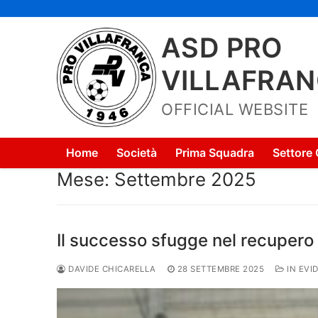
Vai
al
ASD PRO
contenuto
VILLAFRA
OFFICIAL WEBSITE
Home
Società
Prima Squadra
Settore 
Mese:
Settembre 2025
Il successo sfugge nel recupero
DAVIDE CHICARELLA
28 SETTEMBRE 2025
IN EVI