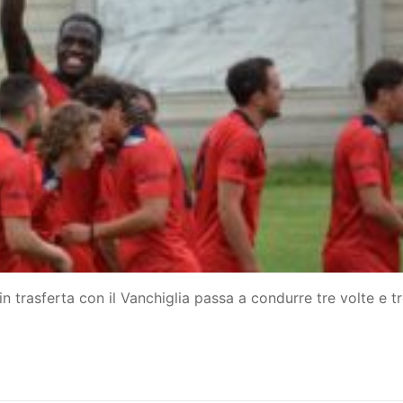
vo
e
n trasferta con il Vanchiglia passa a condurre tre volte e t
ile