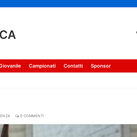
NCA
Giovanile
Campionati
Contatti
Sponsor
DENZA
0 COMMENTI