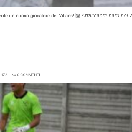
𝘁𝗲 𝘂𝗻 𝗻𝘂𝗼𝘃𝗼 𝗴𝗶𝗼𝗰𝗮𝘁𝗼𝗿𝗲 𝗱𝗲𝗶 𝗩𝗶𝗹𝗹𝗮𝗻𝘀! 🆕 𝘈𝘵𝘵𝘢𝘤𝘤𝘢𝘯𝘵𝘦 𝘯𝘢𝘵𝘰 𝘯𝘦𝘭 
…
ENZA
0 COMMENTI