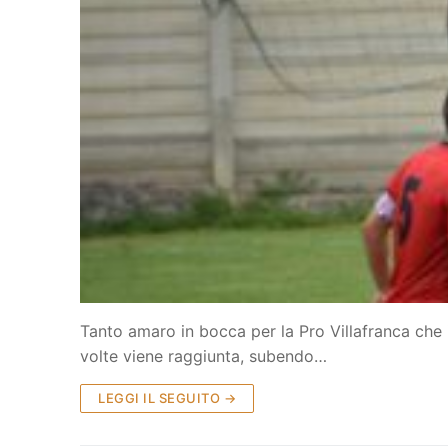
Home
Società
La Storia
Prima Squadra
Organigramma
Settore Giovanile
Centro Sporti
Organizzazion
Campionati
Piccoli amici
Eccellenza
Contatti
Tanto amaro in bocca per la Pro Villafranca che i
Pulcini
Settore Giovan
Sponsor
volte viene raggiunta, subendo…
Primi calci
LEGGI IL SEGUITO →
Esordienti