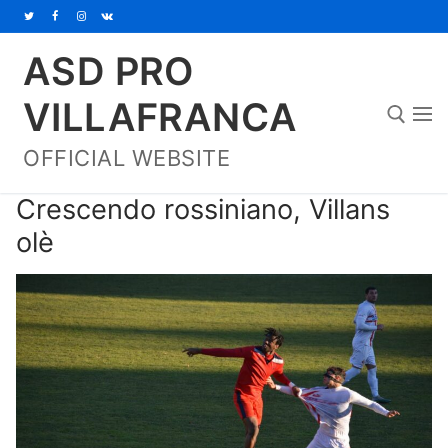
Vai
al
ASD PRO
contenuto
VILLAFRANCA
OFFICIAL WEBSITE
Cerca:
Crescendo rossiniano, Villans
olè
Home