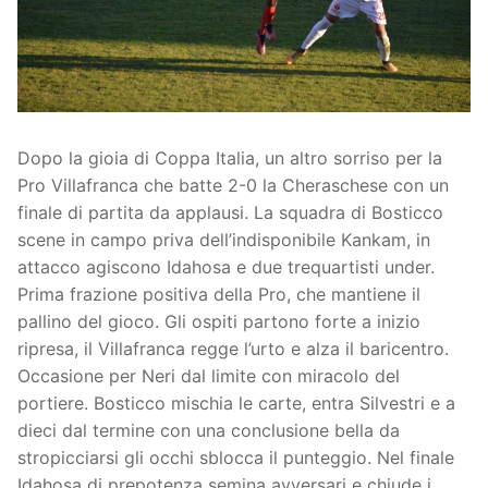
Società
La Storia
Prima Squadra
Organigramma
Settore Giovanile
Dopo la gioia di Coppa Italia, un altro sorriso per la
Centro Sportivo
Organizzazione
Campionati
Pro Villafranca che batte 2-0 la Cheraschese con un
Piccoli amici
Eccellenza
Contatti
finale di partita da applausi. La squadra di Bosticco
scene in campo priva dell’indisponibile Kankam, in
Pulcini
Settore Giovanile
Sponsor
attacco agiscono Idahosa e due trequartisti under.
Prima frazione positiva della Pro, che mantiene il
Primi calci
pallino del gioco. Gli ospiti partono forte a inizio
ripresa, il Villafranca regge l’urto e alza il baricentro.
Esordienti
Occasione per Neri dal limite con miracolo del
Juniores
portiere. Bosticco mischia le carte, entra Silvestri e a
dieci dal termine con una conclusione bella da
stropicciarsi gli occhi sblocca il punteggio. Nel finale
Idahosa di prepotenza semina avversari e chiude i