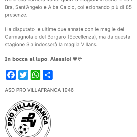
Bra, Sant’Angelo e Alba Calcio, collezionando più di 85
presenze.
Ha disputato le ultime due annate con le maglie del
Carmagnola e del Borgaro (Eccellenza), ma da questa
stagione Sia indosserà la maglia Villans.
𝗜𝗻 𝗯𝗼𝗰𝗰𝗮 𝗮𝗹 𝗹𝘂𝗽𝗼, 𝗔𝗹𝗲𝘀𝘀𝗶𝗼! ❤️💙
Facebook
Twitter
WhatsApp
Condividi
ASD PRO VILLAFRANCA 1946