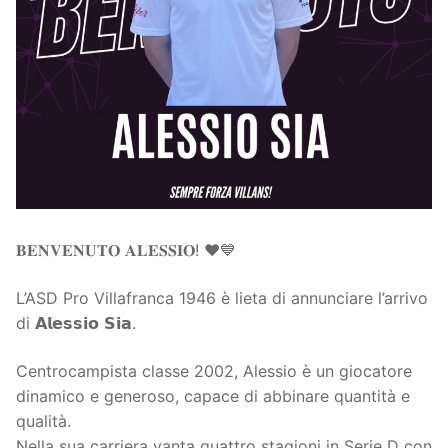
Società
La Storia
Prima Squadra
Organigramma
Settore Giovanile
Centro Sportivo
Organizzazione
Campionati
Piccoli amici
Eccellenza
Contatti
Pulcini
Settore Giovanile
Sponsor
𝐁𝐄𝐍𝐕𝐄𝐍𝐔𝐓𝐎 𝐀𝐋𝐄𝐒𝐒𝐈𝐎! ❤️💙
Primi calci
L’ASD Pro Villafranca 1946 è lieta di annunciare l’arrivo
Esordienti
di 𝗔𝗹𝗲𝘀𝘀𝗶𝗼 𝗦𝗶𝗮.
Juniores
Centrocampista classe 2002, Alessio è un giocatore
dinamico e generoso, capace di abbinare quantità e
qualità.
Nella sua carriera vanta quattro stagioni in Serie D con