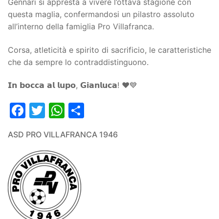
Gennari si appresta a vivere l’ottava stagione con
questa maglia, confermandosi un pilastro assoluto
all’interno della famiglia Pro Villafranca.
Corsa, atleticità e spirito di sacrificio, le caratteristiche
che da sempre lo contraddistinguono.
𝗜𝗻 𝗯𝗼𝗰𝗰𝗮 𝗮𝗹 𝗹𝘂𝗽𝗼, 𝗚𝗶𝗮𝗻𝗹𝘂𝗰𝗮! ❤️💙
Facebook
Twitter
WhatsApp
Condividi
ASD PRO VILLAFRANCA 1946