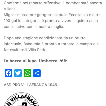
Conferma nel reparto offensivo: il bomber sarà ancora
Villans!
Miglior marcatore griogorossobù in Eccellenza e oltre
100 gol in categoria, è pronto a vivere il quinto anno
consecutivo con la nostra maglia.
Dopo una stagione condizionata da un brutto
infortunio, Bandirola è pronto a tornare in campo e a
far esultare il Villa Park.
𝗜𝗻 𝗯𝗼𝗰𝗰𝗮 𝗮𝗹 𝗹𝘂𝗽𝗼, 𝗨𝗺𝗯𝗲𝗿𝘁𝗼! ❤️💙
Facebook
Twitter
WhatsApp
Condividi
ASD PRO VILLAFRANCA 1946