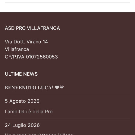
ASD PRO VILLAFRANCA
Via Dott. Virano 14
Villafranca
CF/P.IVA 01072560053
ULTIME NEWS
𝐁𝐄𝐍𝐕𝐄𝐍𝐔𝐓𝐎 𝐋𝐔𝐂𝐀! ❤️💙
5 Agosto 2026
Lampitelli è della Pro
24 Luglio 2026