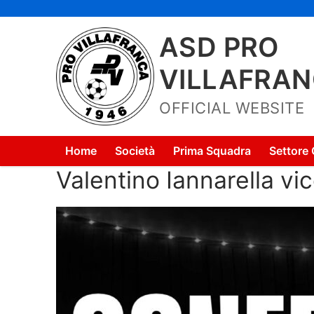
Vai
al
ASD PRO
contenuto
VILLAFRA
OFFICIAL WEBSITE
Home
Società
Prima Squadra
Settore 
Valentino Iannarella vi