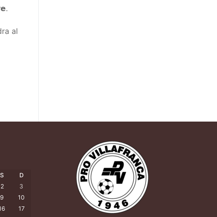
𝗲.
ra al
S
D
2
3
9
10
16
17