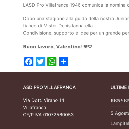
L’ASD Pro Villafranca 1946 comunica la nomina di 𝗩𝗮𝗹𝗲𝗻𝘁
Dopo una stagione alla guida della nostra Juniore
fianco di Mister Denis Iannarella.
Condivisione, supporto e idee per un grande pe
𝗕𝘂𝗼𝗻 𝗹𝗮𝘃𝗼𝗿𝗼, 𝗩𝗮𝗹𝗲𝗻𝘁𝗶𝗻𝗼! ❤️💙
Facebook
Twitter
WhatsApp
Condividi
ASD PRO VILLAFRANCA
ULTIME
Via Dott. Virano 14
𝐁𝐄𝐍𝐕𝐄
Villafranca
5 Agost
CF/P.IVA 01072560053
Lampitel