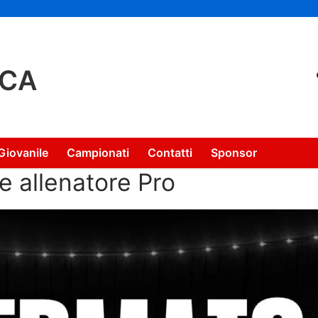
NCA
Giovanile
Campionati
Contatti
Sponsor
ce allenatore Pro