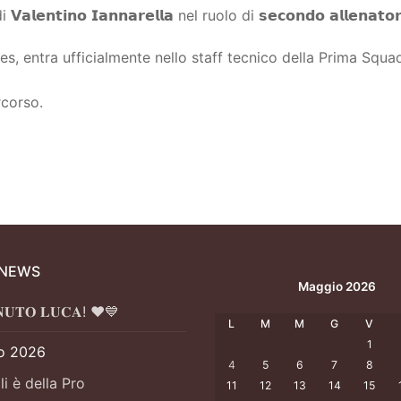
𝗶𝗻𝗼 𝗜𝗮𝗻𝗻𝗮𝗿𝗲𝗹𝗹𝗮 nel ruolo di 𝘀𝗲𝗰𝗼𝗻𝗱𝗼 𝗮𝗹𝗹𝗲𝗻𝗮𝘁𝗼𝗿
s, entra ufficialmente nello staff tecnico della Prima Squad
rcorso.
 NEWS
Maggio 2026
𝐍𝐔𝐓𝐎 𝐋𝐔𝐂𝐀! ❤️💙
L
M
M
G
V
1
o 2026
4
5
6
7
8
li è della Pro
11
12
13
14
15