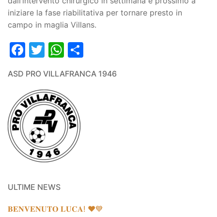
dall’intervento chirurgico in settimana e prossimo a
iniziare la fase riabilitativa per tornare presto in
campo in maglia Villans.
Facebook
Twitter
WhatsApp
Condividi
ASD PRO VILLAFRANCA 1946
ULTIME NEWS
𝐁𝐄𝐍𝐕𝐄𝐍𝐔𝐓𝐎 𝐋𝐔𝐂𝐀! ❤️💙