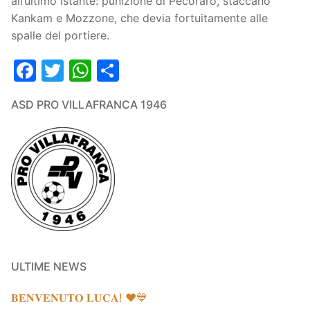
all’ultimo istante: punizione di Pecoraro, staccano
Kankam e Mozzone, che devia fortuitamente alle
spalle del portiere.
Facebook
Twitter
WhatsApp
Condividi
ASD PRO VILLAFRANCA 1946
ULTIME NEWS
𝐁𝐄𝐍𝐕𝐄𝐍𝐔𝐓𝐎 𝐋𝐔𝐂𝐀! ❤️💙