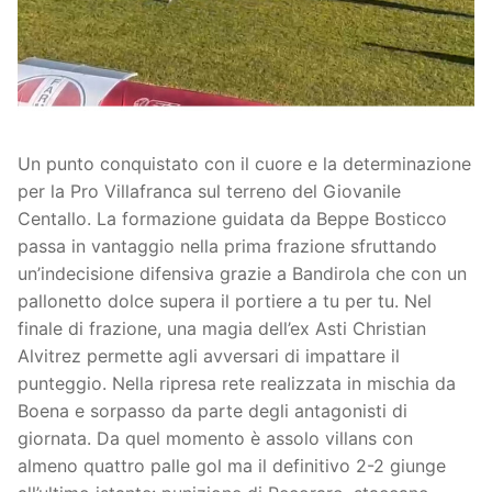
Società
La Storia
Prima Squadra
Organigramma
Settore Giovanile
Centro Sportivo
Organizzazione
Campionati
Un punto conquistato con il cuore e la determinazione
per la Pro Villafranca sul terreno del Giovanile
Piccoli amici
Eccellenza
Contatti
Centallo. La formazione guidata da Beppe Bosticco
passa in vantaggio nella prima frazione sfruttando
Pulcini
Settore Giovanile
Sponsor
un’indecisione difensiva grazie a Bandirola che con un
pallonetto dolce supera il portiere a tu per tu. Nel
Primi calci
finale di frazione, una magia dell’ex Asti Christian
Esordienti
Alvitrez permette agli avversari di impattare il
punteggio. Nella ripresa rete realizzata in mischia da
Juniores
Boena e sorpasso da parte degli antagonisti di
giornata. Da quel momento è assolo villans con
almeno quattro palle gol ma il definitivo 2-2 giunge