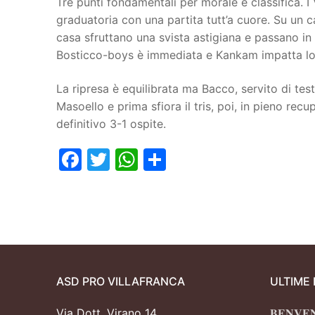
Tre punti fondamentali per morale e classifica.
graduatoria con una partita tutt’a cuore. Su un 
Juniores
casa sfruttano una svista astigiana e passano in 
Bosticco-boys è immediata e Kankam impatta lo 
La ripresa è equilibrata ma Bacco, servito di te
Masoello e prima sfiora il tris, poi, in pieno recup
definitivo 3-1 ospite.
Facebook
Twitter
WhatsApp
Condividi
ASD PRO VILLAFRANCA
ULTIME
Via Dott. Virano 14
𝐁𝐄𝐍𝐕𝐄