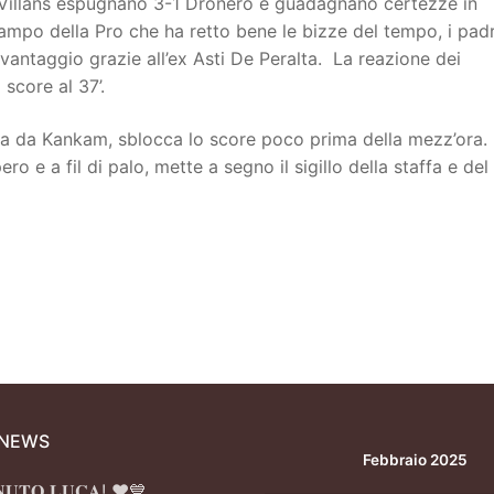
 I Villans espugnano 3-1 Dronero e guadagnano certezze in
campo della Pro che ha retto bene le bizze del tempo, i padr
vantaggio grazie all’ex Asti De Peralta. La reazione dei
score al 37’.
sta da Kankam, sblocca lo score poco prima della mezz’ora.
ero e a fil di palo, mette a segno il sigillo della staffa e del
 NEWS
Febbraio 2025
𝐍𝐔𝐓𝐎 𝐋𝐔𝐂𝐀! ❤️💙