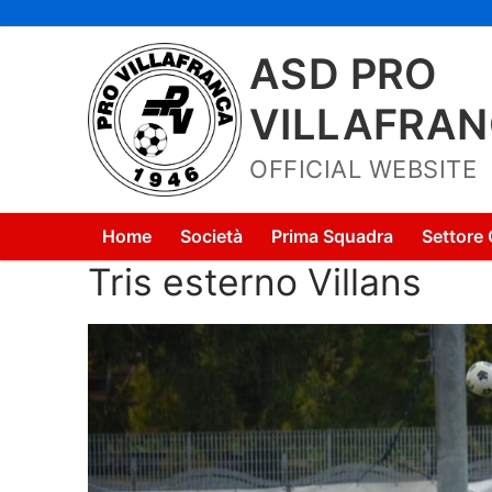
Vai
al
ASD PRO
contenuto
VILLAFRA
OFFICIAL WEBSITE
Home
Società
Prima Squadra
Settore 
Tris esterno Villans