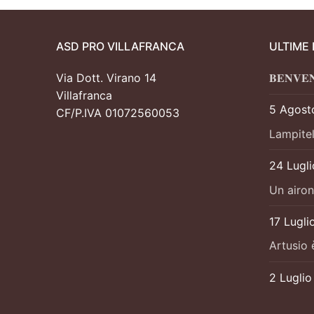
ASD PRO VILLAFRANCA
ULTIME
Via Dott. Virano 14
𝐁𝐄𝐍𝐕𝐄
Villafranca
5 Agost
CF/P.IVA 01072560053
Lampitel
24 Lugl
Un airon
17 Lugli
Artusio 
2 Lugli