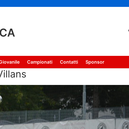
NCA
Giovanile
Campionati
Contatti
Sponsor
Villans