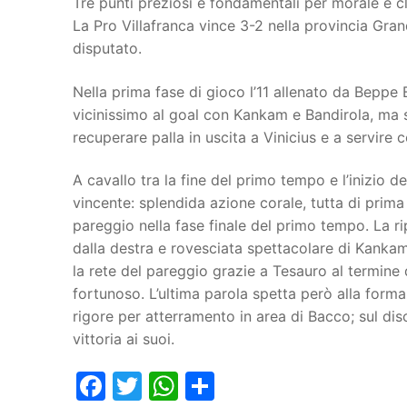
Tre punti preziosi e fondamentali per morale e c
La Pro Villafranca vince 3-2 nella provincia Gra
Juniores
disputato.
Nella prima fase di gioco l’11 allenato da Beppe 
vicinissimo al goal con Kankam e Bandirola, ma su
recuperare palla in uscita a Vinicius e a servire 
A cavallo tra la fine del primo tempo e l’inizio 
vincente: splendida azione corale, tutta di prima
pareggio nella fase finale del primo tempo. La ri
dalla destra e rovesciata spettacolare di Kankam
la rete del pareggio grazie a Tesauro al termine 
fortunoso. L’ultima parola spetta però alla forma
rigore per atterramento in area di Bacco; sul disc
vittoria ai suoi.
Facebook
Twitter
WhatsApp
Condividi