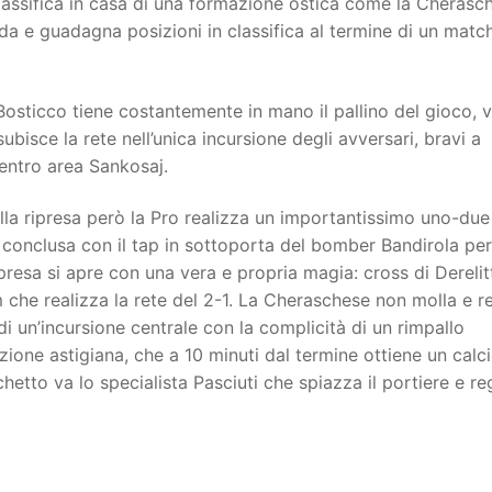
lassifica in casa di una formazione ostica come la Cherasc
nda e guadagna posizioni in classifica al termine di un matc
Bosticco tiene costantemente in mano il pallino del gioco, 
bisce la rete nell’unica incursione degli avversari, bravi a
centro area Sankosaj.
della ripresa però la Pro realizza un importantissimo uno-due
 conclusa con il tap in sottoporta del bomber Bandirola per 
presa si apre con una vera e propria magia: cross di Derelit
 che realizza la rete del 2-1. La Cheraschese non molla e r
di un’incursione centrale con la complicità di un rimpallo
zione astigiana, che a 10 minuti dal termine ottiene un calci
hetto va lo specialista Pasciuti che spiazza il portiere e re