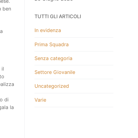
hese.
h ben
TUTTI GLI ARTICOLI
In evidenza
va
Prima Squadra
Senza categoria
il
Settore Giovanile
to
ealizza
Uncategorized
o di
Varie
gala la