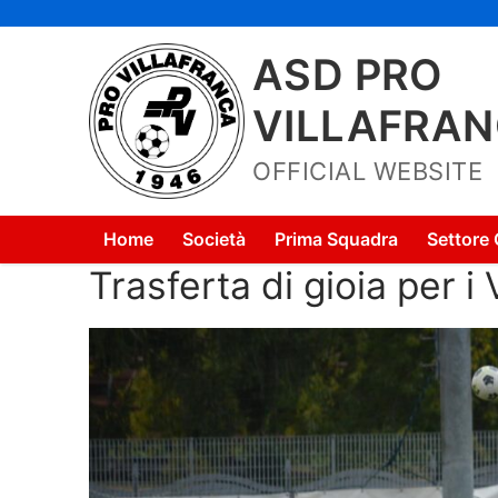
Vai
al
ASD PRO
contenuto
VILLAFRA
OFFICIAL WEBSITE
Home
Società
Prima Squadra
Settore 
Trasferta di gioia per i 