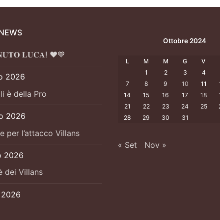
 NEWS
Ottobre 2024
𝐍𝐔𝐓𝐎 𝐋𝐔𝐂𝐀! ❤️💙
L
M
M
G
V
1
2
3
4
o 2026
7
8
9
10
11
li è della Pro
14
15
16
17
18
21
22
23
24
25
io 2026
28
29
30
31
e per l’attacco Villans
« Set
Nov »
o 2026
è dei Villans
o 2026