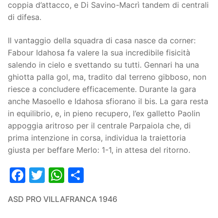
coppia d’attacco, e Di Savino-Macrì tandem di centrali
Organigramma
Settore Giovanile
di difesa.
Centro Sportivo
Organizzazione
Campionati
Il vantaggio della squadra di casa nasce da corner:
Fabour Idahosa fa valere la sua incredibile fisicità
Piccoli amici
Eccellenza
Contatti
salendo in cielo e svettando su tutti. Gennari ha una
ghiotta palla gol, ma, tradito dal terreno gibboso, non
Pulcini
Settore Giovanile
Sponsor
riesce a concludere efficacemente. Durante la gara
Primi calci
anche Masoello e Idahosa sfiorano il bis. La gara resta
in equilibrio, e, in pieno recupero, l’ex galletto Paolin
Esordienti
appoggia aritroso per il centrale Parpaiola che, di
prima intenzione in corsa, individua la traiettoria
Juniores
giusta per beffare Merlo: 1-1, in attesa del ritorno.
Facebook
Twitter
WhatsApp
Condividi
ASD PRO VILLAFRANCA 1946