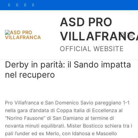
Vai
al
ASD PRO
contenuto
VILLAFRANC
OFFICIAL WEBSITE
Cerca:
Derby in parità: il Sando impatta
nel recupero
Pro Villafranca e San Domenico Savio pareggiano 1-1
Home
nella gara d’andata di Coppa Italia di Eccellenza al
“Norino Fausone” di San Damiano al termine di
Società
novanta minuti equilibrati. Mister Bosticco schiera tra i
La Storia
Prima Squadra
pali l’under ed ex Merlo, con Idahosa e Masoello