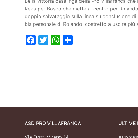
Bella vittoria casalinga della Pro Villafranca che 
Reka per Bosco che mette al centro per Rolando, 
Juniores
doppio salvataggio sulla linea su conclusione di
bis personale di Rolando, costretto a uscire più 
Facebook
Twitter
WhatsApp
Condividi
ASD PRO VILLAFRANCA
ULTIME
Via Dott. Virano 14
𝐁𝐄𝐍𝐕𝐄