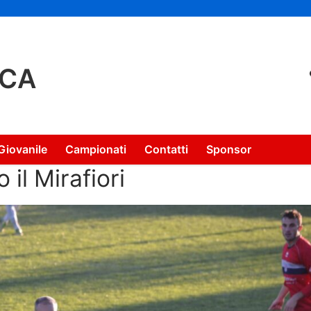
NCA
Giovanile
Campionati
Contatti
Sponsor
o il Mirafiori