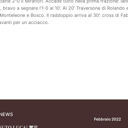
batte 2-0 il Mirafiori. Accade tutto nella prima frazione: lan
bravo a segnare l’1-0 al 10’. Al 20’ Traversone di Rolando 
 Monteleone e Bosco. Il raddoppio arriva al 30’: cross di Fa
avanti per un acciacco.
 NEWS
Febbraio 2022
𝐍𝐔𝐓𝐎 𝐋𝐔𝐂𝐀! ❤️💙