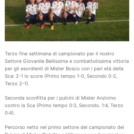
Società
La Storia
Prima Squadra
Organigramma
Settore Giovanile
Centro Sportivo
Organizzazione
Campionati
Terzo fine settimana di campionato per il nostro
Piccoli amici
Eccellenza
Contatti
Settore Giovanile Bellissima e combattutissima vittoria
per gli esordienti di Mister Bosco con i pari età della
Pulcini
Settore Giovanile
Sponsor
Sca: 2-1 lo score (Primo tempo 1-0, Secondo 0-2,
Primi calci
Terzo 2-1).
Esordienti
Seconda sconfitta per i pulcini di Mister Anzivino
contro la Sca (Primo tempo 0:3, Secondo. 1:4, Terzo
Juniores
0:4).
Percorso netto nel primo settore del campionato dei