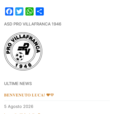
Facebook
Twitter
WhatsApp
Condividi
ASD PRO VILLAFRANCA 1946
ULTIME NEWS
𝐁𝐄𝐍𝐕𝐄𝐍𝐔𝐓𝐎 𝐋𝐔𝐂𝐀! ❤️💙
5 Agosto 2026