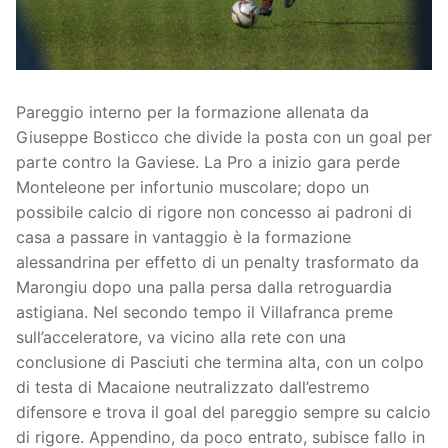
Società
La Storia
Prima Squadra
Organigramma
Settore Giovanile
Pareggio interno per la formazione allenata da
Giuseppe Bosticco che divide la posta con un goal per
Centro Sportivo
Organizzazione
Campionati
parte contro la Gaviese. La Pro a inizio gara perde
Monteleone per infortunio muscolare; dopo un
Piccoli amici
Eccellenza
Contatti
possibile calcio di rigore non concesso ai padroni di
Pulcini
Settore Giovanile
Sponsor
casa a passare in vantaggio è la formazione
alessandrina per effetto di un penalty trasformato da
Primi calci
Marongiu dopo una palla persa dalla retroguardia
astigiana. Nel secondo tempo il Villafranca preme
Esordienti
sull’acceleratore, va vicino alla rete con una
conclusione di Pasciuti che termina alta, con un colpo
Juniores
di testa di Macaione neutralizzato dall’estremo
difensore e trova il goal del pareggio sempre su calcio
di rigore. Appendino, da poco entrato, subisce fallo in