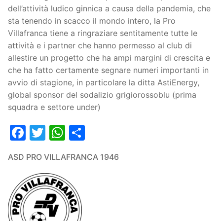
Società
dell’attività ludico ginnica a causa della pandemia, che
sta tenendo in scacco il mondo intero, la Pro
La Storia
Prima Squadra
Villafranca tiene a ringraziare sentitamente tutte le
attività e i partner che hanno permesso al club di
Organigramma
Settore Giovanile
allestire un progetto che ha ampi margini di crescita e
che ha fatto certamente segnare numeri importanti in
Centro Sportivo
Organizzazione
Campionati
avvio di stagione, in particolare la ditta AstiEnergy,
Piccoli amici
Eccellenza
global sponsor del sodalizio grigiorossoblu (prima
Contatti
squadra e settore under)
Pulcini
Settore Giovanile
Sponsor
Facebook
Twitter
WhatsApp
Condividi
Primi calci
ASD PRO VILLAFRANCA 1946
Esordienti
Juniores