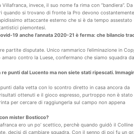
a Villafranca, invece, il suo nome fa rima con “bandiera”. Da
ari quando si trovano di fronte la Pro devono costantement
rapidissimo attaccante esterno che si è da tempo assestat
antistici piemontesi.
covid-19 anche l’annata 2020-21 è ferma: che bilancio tra
tre partite disputate. Unico rammarico l’eliminazione in Co
ggio amaro contro la Luese, confermano che siamo squadra d
 re punti dal Lucento ma non siete stati ripescati. Immagi
unti dalla vetta con lo scontro diretto in casa ancora da
isultati ottenuti e il gioco espresso, purtroppo non è stato 
rinta per cercare di raggiungerla sul campo non appena
 con mister Bosticco?
lafranca ero un po’ scettico, perchè quando guidò il Colline
e, decisi di cambiare squadra. Con il senno di poi fu un g