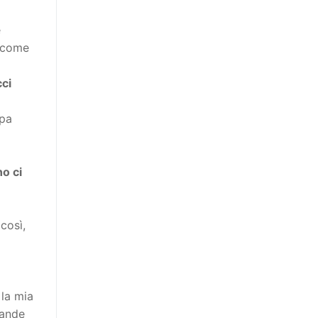
e
o come
cci
ppa
a
no ci
così,
 la mia
rande