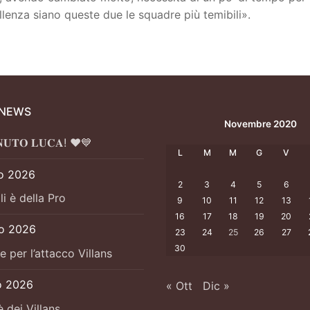
lenza siano queste due le squadre più temibili».
 NEWS
Novembre 2020
𝐍𝐔𝐓𝐎 𝐋𝐔𝐂𝐀! ❤️💙
L
M
M
G
V
o 2026
2
3
4
5
6
li è della Pro
9
10
11
12
13
16
17
18
19
20
io 2026
23
24
25
26
27
30
e per l’attacco Villans
o 2026
« Ott
Dic »
è dei Villans