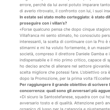
errore, perchè da lui avrei potuto imparare tant
di averlo ritrovato, il confronto con lui, i suoi
In estate sei stato molto corteggiato: è stato di
proseguire con i villan’s?
«Forse qualcuno pensa che dopo cinque stagioni
Villafranca mi sento stimato, ho conosciuto per
interessanti, la scelta di continuare con la Pro è
stimarmi e mi ha voluto fortemente, è un massimo
società, compreso il direttore Daniele Gamba e 
indispensabile e il mio primo critico, capace di
ho deciso anche di allenare nel settore giovanile,
scelta migliore che potessi fare. L’obiettivo ora 
dopo la Promozione, per la prima volta l’Eccelle
Per raggiungere il grande obiettivo di scrivere l
concorrenza: quali sono gli avversari più agguerr
«Di sicuro la Santostefanese, squadra con cui ho
avversario tosto e di qualità. Attenzione però a
organico di lusso per la categoria e giustament