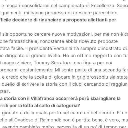
o e magari consolidarmi nel campionato di Eccellenza. Sono
 insegnamenti, mi hanno permesso di crescere parecchio».
fficile decidere di rinunciare a proposte allettanti per
 sia opportuno cercare nuove motivazioni, per me non è co
sone fantastiche e, nonostante abbia ricevuto proposte
 stata facile. Il presidente Venturini ha sempre dimostrato di
 dirigente di grande livello. Ho un ottimo rapporto con tut
il magazziniere, Tommy Serratore, una figura per noi
 spronarmi costantemente. Mi sento parte di una seconda fam
 e credo che la scelta di giocare in grigiorossoblu sia stata
è quello di scrivere la storia con il club, cercando di raggiun
nza».
a storia con il Villafranca occorrerà però sbaragliare la
iti per la lotta al salto di categoria?
 giocato e della quale porto nel cuore un bel ricordo. E’ un
nche all’Ovadese di Raimondi: non è partita bene, è vero, m
e, avendo cambiato molto, necessita di un po’ di tempo per