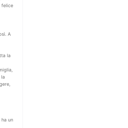
 felice
sì. A
ta la
iglia,
 la
gere,
a ha un