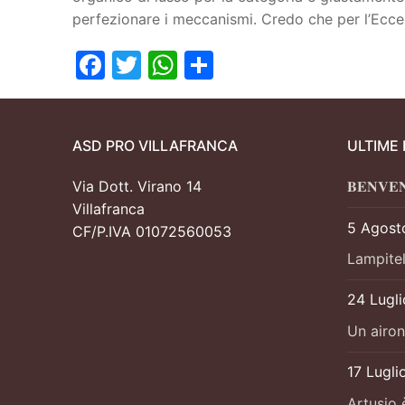
perfezionare i meccanismi. Credo che per l’Eccel
Facebook
Twitter
WhatsApp
Condividi
ASD PRO VILLAFRANCA
ULTIME
Via Dott. Virano 14
𝐁𝐄𝐍𝐕𝐄
Villafranca
5 Agost
CF/P.IVA 01072560053
Lampitel
24 Lugl
Un airon
17 Lugli
Artusio 