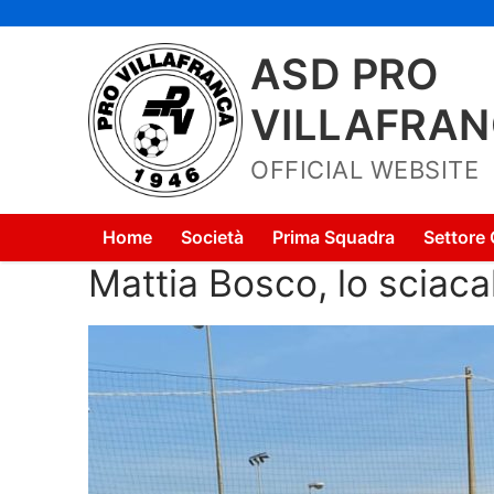
Vai
al
ASD PRO
contenuto
VILLAFRA
OFFICIAL WEBSITE
Home
Società
Prima Squadra
Settore 
Mattia Bosco, lo sciacal