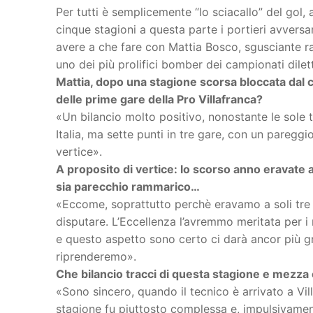
Per tutti è semplicemente “lo sciacallo” del gol, 
cinque stagioni a questa parte i portieri avvers
avere a che fare con Mattia Bosco, sgusciante 
uno dei più prolifici bomber dei campionati dilett
Mattia, dopo una stagione scorsa bloccata dal 
delle prime gare della Pro Villafranca?
«Un bilancio molto positivo, nonostante le sole 
Italia, ma sette punti in tre gare, con un pare
vertice».
A proposito di vertice: lo scorso anno eravate a
sia parecchio rammarico…
«Eccome, soprattutto perchè eravamo a soli tre p
disputare. L’Eccellenza l’avremmo meritata per i r
e questo aspetto sono certo ci darà ancor più g
riprenderemo».
Che bilancio tracci di questa stagione e mezza
«Sono sincero, quando il tecnico è arrivato a Vil
stagione fu piuttosto complessa e, impulsivament