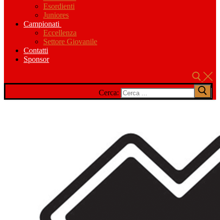
Esordienti
Juniores
Campionati
Eccellenza
Settore Giovanile
Contatti
Sponsor
Cerca: