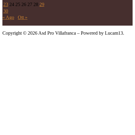
23
24
25
26
27
28
29
30
« Ago
Ott »
Copyright © 2026 Asd Pro Villafranca – Powered by Lucam13.