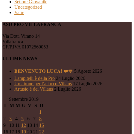
Settore Giovanile
Uncategorized
Varie
ASD PRO VILLAFRANCA
Via Dott. Virano 14
Villafranca
CF/P.IVA 01072560053
ULTIME NEWS
𝐁𝐄𝐍𝐕𝐄𝐍𝐔𝐓𝐎 𝐋𝐔𝐂𝐀! ❤️💙
5 Agosto 2026
Lampitelli è della Pro
24 Luglio 2026
Un airone per l’attacco Villans
17 Luglio 2026
Artusio è dei Villans
2 Luglio 2026
Settembre 2019
L
M
M
G
V
S
D
1
2
3
4
5
6
7
8
9
10
11
12
13
14
15
16
17
18
19
20
21
22