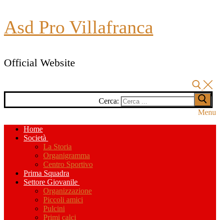
Asd Pro Villafranca
Official Website
Cerca:
Menu
Home
Società
La Storia
Organigramma
Centro Sportivo
Prima Squadra
Settore Giovanile
Organizzazione
Piccoli amici
Pulcini
Primi calci