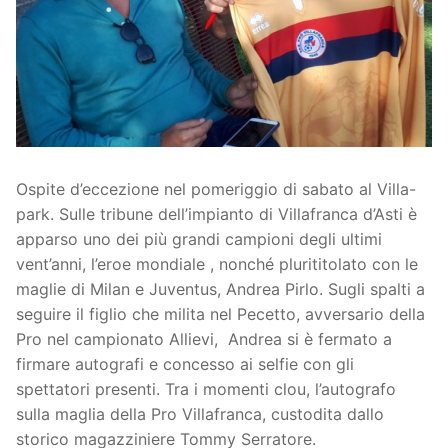
Società
La Storia
Prima Squadra
Organigramma
Settore Giovanile
Centro Sportivo
Organizzazione
Campionati
Ospite d’eccezione nel pomeriggio di sabato al Villa-
Piccoli amici
Eccellenza
Contatti
park. Sulle tribune dell’impianto di Villafranca d’Asti è
Pulcini
Settore Giovanile
Sponsor
apparso uno dei più grandi campioni degli ultimi
vent’anni, l’eroe mondiale , nonché plurititolato con le
Primi calci
maglie di Milan e Juventus, Andrea Pirlo. Sugli spalti a
seguire il figlio che milita nel Pecetto, avversario della
Esordienti
Pro nel campionato Allievi, Andrea si è fermato a
firmare autografi e concesso ai selfie con gli
Juniores
spettatori presenti. Tra i momenti clou, l’autografo
sulla maglia della Pro Villafranca, custodita dallo
storico magazziniere Tommy Serratore.