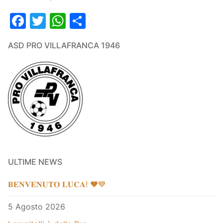
Facebook
Twitter
WhatsApp
Condividi
ASD PRO VILLAFRANCA 1946
ULTIME NEWS
𝐁𝐄𝐍𝐕𝐄𝐍𝐔𝐓𝐎 𝐋𝐔𝐂𝐀! ❤️💙
5 Agosto 2026