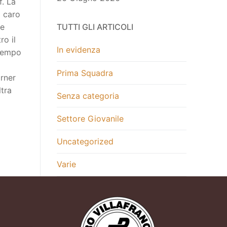
f. La
l caro
me
TUTTI GLI ARTICOLI
ro il
In evidenza
 tempo
Prima Squadra
orner
ltra
Senza categoria
Settore Giovanile
Uncategorized
Varie