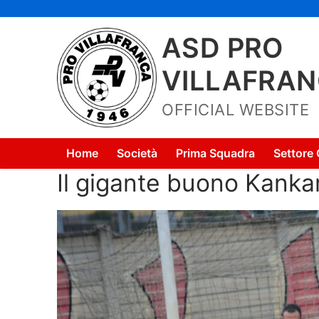
Vai
al
ASD PRO
contenuto
VILLAFRA
OFFICIAL WEBSITE
Home
Società
Prima Squadra
Settore 
Il gigante buono Kankam 