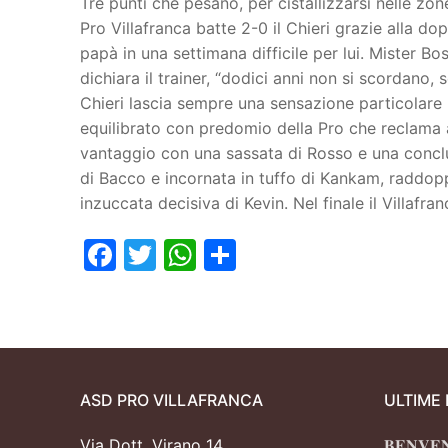
Tre punti che pesano, per cistallizzarsi nelle zone
Pro Villafranca batte 2-0 il Chieri grazie alla d
Juniores
papà in una settimana difficile per lui. Mister B
dichiara il trainer, “dodici anni non si scordano,
Chieri lascia sempre una sensazione particolare
equilibrato con predomio della Pro che reclama a
vantaggio con una sassata di Rosso e una conclusi
di Bacco e incornata in tuffo di Kankam, raddopp
inzuccata decisiva di Kevin. Nel finale il Villafranc
Facebook
Twitter
WhatsApp
Condividi
ASD PRO VILLAFRANCA
ULTIME
Via Dott. Virano 14
𝐁𝐄𝐍𝐕𝐄