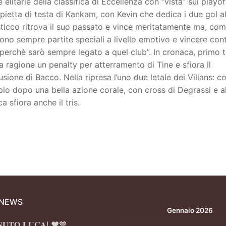
 elitarie della classifica di Eccellenza con “vista” sui playof
oppietta di testa di Kankam, con Kevin che dedica i due gol a
osticco ritrova il suo passato e vince meritatamente ma, co
 sono sempre partite speciali a livello emotivo e vincere cont
 perchè sarò sempre legato a quel club”. In cronaca, primo
 ragione un penalty per atterramento di Tine e sfiora il
one di Bacco. Nella ripresa l’uno due letale dei Villans: c
io dopo una bella azione corale, con cross di Degrassi e a
a sfiora anche il tris.
 NEWS
Gennaio 2026
𝐍𝐔𝐓𝐎 𝐋𝐔𝐂𝐀! ❤️💙