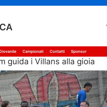
NCA
Giovanile
Campionati
Contatti
Sponsor
guida i Villans alla gioia