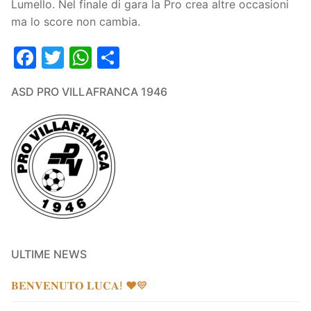
Lumello. Nel finale di gara la Pro crea altre occasioni
ma lo score non cambia.
Facebook
Twitter
WhatsApp
Condividi
ASD PRO VILLAFRANCA 1946
ULTIME NEWS
𝐁𝐄𝐍𝐕𝐄𝐍𝐔𝐓𝐎 𝐋𝐔𝐂𝐀! ❤️💙