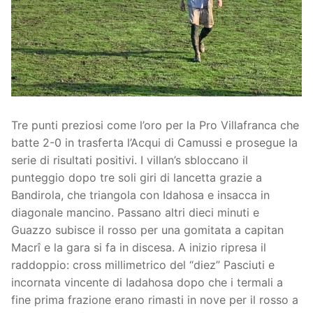
Società
La Storia
Prima Squadra
Organigramma
Settore Giovanile
Centro Sportivo
Organizzazione
Campionati
Tre punti preziosi come l’oro per la Pro Villafranca che
Piccoli amici
Eccellenza
Contatti
batte 2-0 in trasferta l’Acqui di Camussi e prosegue la
serie di risultati positivi. I villan’s sbloccano il
Pulcini
Settore Giovanile
Sponsor
punteggio dopo tre soli giri di lancetta grazie a
Primi calci
Bandirola, che triangola con Idahosa e insacca in
diagonale mancino. Passano altri dieci minuti e
Esordienti
Guazzo subisce il rosso per una gomitata a capitan
Macrî e la gara si fa in discesa. A inizio ripresa il
Juniores
raddoppio: cross millimetrico del “diez” Pasciuti e
incornata vincente di Iadahosa dopo che i termali a
fine prima frazione erano rimasti in nove per il rosso a