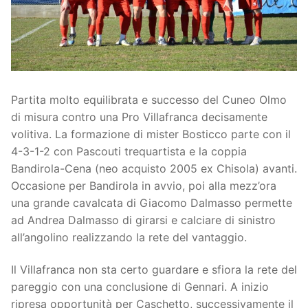
Società
La Storia
Prima Squadra
Organigramma
Settore Giovanile
Partita molto equilibrata e successo del Cuneo Olmo
Centro Sportivo
Organizzazione
Campionati
di misura contro una Pro Villafranca decisamente
Piccoli amici
Eccellenza
Contatti
volitiva. La formazione di mister Bosticco parte con il
4-3-1-2 con Pascouti trequartista e la coppia
Pulcini
Settore Giovanile
Sponsor
Bandirola-Cena (neo acquisto 2005 ex Chisola) avanti.
Occasione per Bandirola in avvio, poi alla mezz’ora
Primi calci
una grande cavalcata di Giacomo Dalmasso permette
ad Andrea Dalmasso di girarsi e calciare di sinistro
Esordienti
all’angolino realizzando la rete del vantaggio.
Juniores
Il Villafranca non sta certo guardare e sfiora la rete del
pareggio con una conclusione di Gennari. A inizio
ripresa opportunità per Caschetto, successivamente il