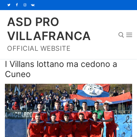
Vai
al
ASD PRO
contenuto
VILLAFRANCA
OFFICIAL WEBSITE
Cerca:
I Villans lottano ma cedono a
Cuneo
Home