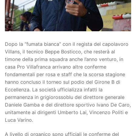
Società
La Storia
Prima Squadra
Organigramma
Settore Giovanile
Dopo la “fumata bianca” con il regista del capolavoro
Centro Sportivo
Organizzazione
Campionati
Villans, il tecnico Beppe Bosticco, che resterà al
Piccoli amici
Eccellenza
Contatti
timone della prima squadra anche l’anno venturo, in
casa Pro Villafranca arrivano altre conferme
Pulcini
Settore Giovanile
Sponsor
fondamentali per rosa e staff che la scorsa stagione
hanno concluso il torneo sul podio del Girone B di
Primi calci
Eccellenza. La società ufficializza infatti la
permanenza in grigiorossoblu del direttore generale
Esordienti
Daniele Gamba e del direttore sportivo Ivano De Caro,
Juniores
unitamente ai dirigenti Umberto Lai, Vincenzo Politi e
Luca Varino.
A livello di organico sono ufficiali le conferme del