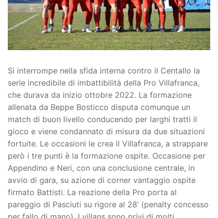
Società
La Storia
Prima Squadra
Organigramma
Settore Giovanile
Si interrompe nella sfida interna contro il Centallo la
Centro Sportivo
Organizzazione
Campionati
serie incredibile di imbattibilità della Pro Villafranca,
Piccoli amici
Eccellenza
Contatti
che durava da inizio ottobre 2022. La formazione
allenata da Beppe Bosticco disputa comunque un
Pulcini
Settore Giovanile
Sponsor
match di buon livello conducendo per larghi tratti il
gioco e viene condannato di misura da due situazioni
Primi calci
fortuite. Le occasioni le crea il Villafranca, a strappare
però i tre punti è la formazione ospite. Occasione per
Esordienti
Appendino e Neri, con una conclusione centrale, in
Juniores
avvio di gara, su azione di corner vantaggio ospite
firmato Battisti. La reazione della Pro porta al
pareggio di Pasciuti su rigore al 28’ (penalty concesso
per fallo di mano). I villans sono privi di molti