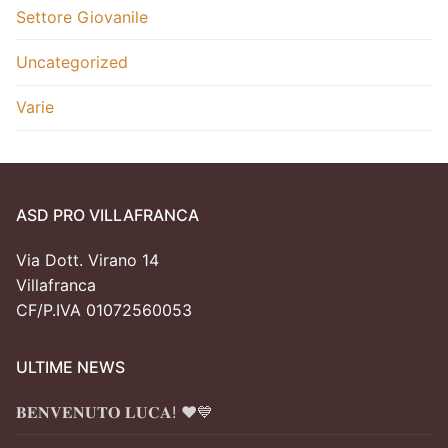
Settore Giovanile
Uncategorized
Varie
ASD PRO VILLAFRANCA
Via Dott. Virano 14
Villafranca
CF/P.IVA 01072560053
ULTIME NEWS
𝐁𝐄𝐍𝐕𝐄𝐍𝐔𝐓𝐎 𝐋𝐔𝐂𝐀! ❤️💙