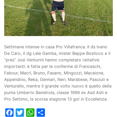
Società
La Storia
Prima Squadra
Organigramma
Settore Giovanile
Centro Sportivo
Organizzazione
Campionati
Settimane intense in casa Pro Villafranca. Il ds Ivano
Piccoli amici
Eccellenza
Contatti
De Caro, il dg Lele Gamba, mister Beppe Bosticco e il
“pres” Josi Venturini hanno completato rattative
Pulcini
Settore Giovanile
Sponsor
importanti: è fatta per le conferme di Franceschi,
Primi calci
Fabour, Macrì, Bruno, Fasano, Mingozzi, Macaione,
Appendino, Reka, Gennari, Neri, Marabese, Pasciuti e
Esordienti
Venturello, mentre il grande volto nuovo è quello della
punta Umberto Bandirola, classe 1996 ex Asd Asti e
Juniores
Pro Settimo, la scorsa stagione 13 gol in Eccellenza.
Facebook
Twitter
WhatsApp
Condividi