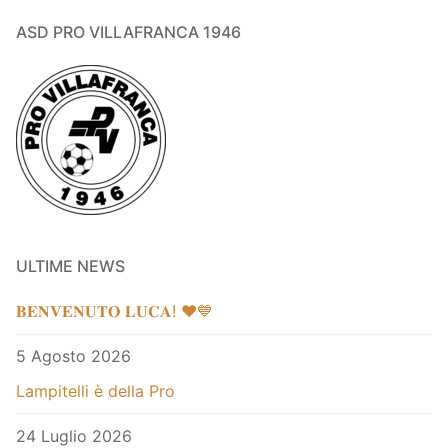
ASD PRO VILLAFRANCA 1946
ULTIME NEWS
𝐁𝐄𝐍𝐕𝐄𝐍𝐔𝐓𝐎 𝐋𝐔𝐂𝐀! ❤️💙
5 Agosto 2026
Lampitelli è della Pro
24 Luglio 2026