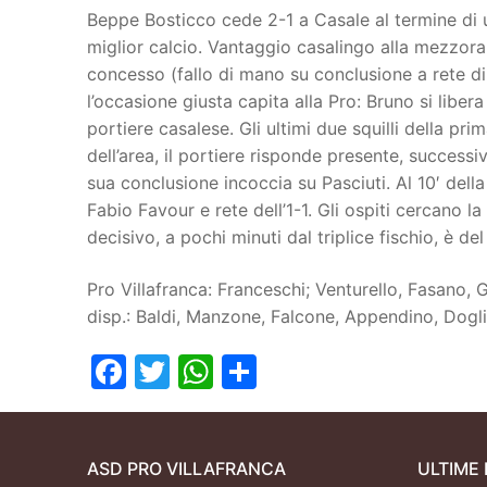
Beppe Bosticco cede 2-1 a Casale al termine di 
miglior calcio. Vantaggio casalingo alla mezzora
concesso (fallo di mano su conclusione a rete di 
l’occasione giusta capita alla Pro: Bruno si liber
portiere casalese. Gli ultimi due squilli della pri
dell’area, il portiere risponde presente, successi
sua conclusione incoccia su Pasciuti. Al 10′ della
Fabio Favour e rete dell’1-1. Gli ospiti cercano la
decisivo, a pochi minuti dal triplice fischio, è del
Pro Villafranca: Franceschi; Venturello, Fasano, 
disp.: Baldi, Manzone, Falcone, Appendino, Dogli
Facebook
Twitter
WhatsApp
Condividi
ASD PRO VILLAFRANCA
ULTIME