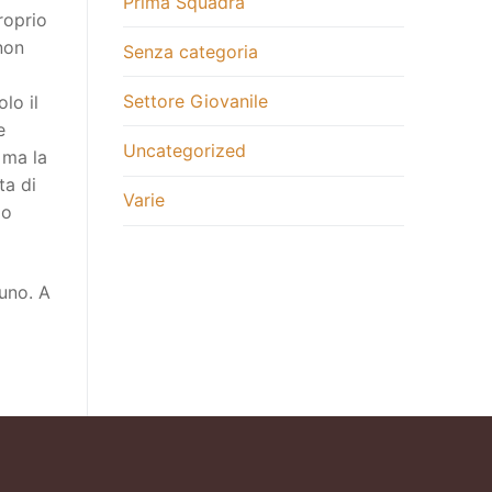
Prima Squadra
roprio
non
Senza categoria
Settore Giovanile
lo il
e
Uncategorized
 ma la
ta di
Varie
zo
runo. A