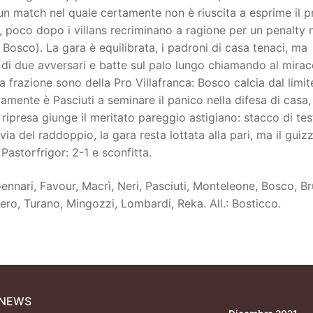
un match nel quale certamente non è riuscita a esprime il p
, poco dopo i villans recriminano a ragione per un penalty 
Bosco). La gara è equilibrata, i padroni di casa tenaci, ma
a di due avversari e batte sul palo lungo chiamando al miraco
ma frazione sono della Pro Villafranca: Bosco calcia dal limit
vamente è Pasciuti a seminare il panico nella difesa di casa,
 ripresa giunge il meritato pareggio astigiano: stacco di tes
 via del raddoppio, la gara resta lottata alla pari, ma il guiz
 Pastorfrigor: 2-1 e sconfitta.
Gennari, Favour, Macrì, Neri, Pasciuti, Monteleone, Bosco, B
ero, Turano, Mingozzi, Lombardi, Reka. All.: Bosticco.
 NEWS