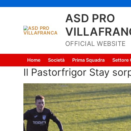
Vai
al
ASD PRO
contenuto
VILLAFRAN
OFFICIAL WEBSITE
Home
Società
Prima Squadra
Settore 
Il Pastorfrigor Stay sor
Home
Società