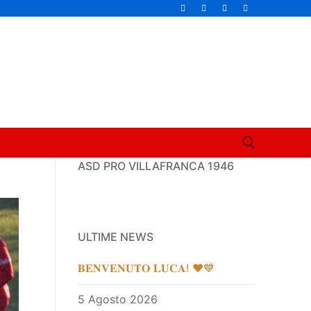
ASD PRO VILLAFRANCA 1946
Cerca:
ULTIME NEWS
𝐁𝐄𝐍𝐕𝐄𝐍𝐔𝐓𝐎 𝐋𝐔𝐂𝐀! ❤️💙
5 Agosto 2026