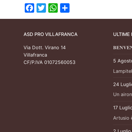
Facebook
Twitter
WhatsApp
Condividi
ASD PRO VILLAFRANCA
ULTIME
Via Dott. Virano 14
𝐁𝐄𝐍𝐕𝐄
Villafranca
5 Agost
CF/P.IVA 01072560053
Lampitel
24 Lugl
Un airon
17 Lugli
Artusio 
2 Lugli