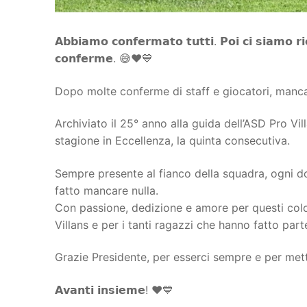
Juniores
𝗔𝗯𝗯𝗶𝗮𝗺𝗼 𝗰𝗼𝗻𝗳𝗲𝗿𝗺𝗮𝘁𝗼 𝘁𝘂𝘁𝘁𝗶. 𝗣𝗼𝗶 𝗰𝗶 𝘀𝗶𝗮𝗺𝗼 𝗿𝗶
𝗰𝗼𝗻𝗳𝗲𝗿𝗺𝗲. 😅❤️💙
Dopo molte conferme di staff e giocatori, manca
Archiviato il 25° anno alla guida dell’ASD Pro Villaf
stagione in Eccellenza, la quinta consecutiva.
Sempre presente al fianco della squadra, ogni do
fatto mancare nulla.
Con passione, dedizione e amore per questi color
Villans e per i tanti ragazzi che hanno fatto part
Grazie Presidente, per esserci sempre e per mett
𝗔𝘃𝗮𝗻𝘁𝗶 𝗶𝗻𝘀𝗶𝗲𝗺𝗲! ❤️💙