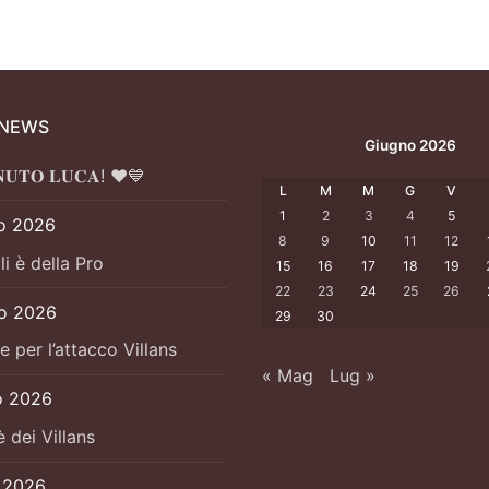
 NEWS
Giugno 2026
𝐍𝐔𝐓𝐎 𝐋𝐔𝐂𝐀! ❤️💙
L
M
M
G
V
1
2
3
4
5
o 2026
8
9
10
11
12
li è della Pro
15
16
17
18
19
22
23
24
25
26
io 2026
29
30
e per l’attacco Villans
« Mag
Lug »
o 2026
è dei Villans
o 2026