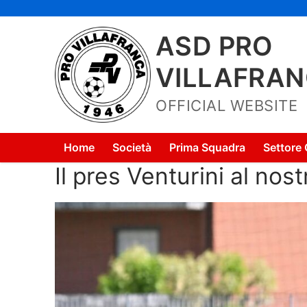
Vai
al
ASD PRO
contenuto
VILLAFRA
OFFICIAL WEBSITE
Home
Società
Prima Squadra
Settore 
Il pres Venturini al nos