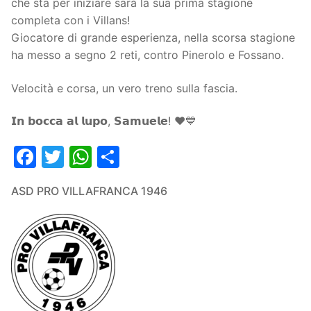
che sta per iniziare sarà la sua prima stagione
completa con i Villans!
Giocatore di grande esperienza, nella scorsa stagione
ha messo a segno 2 reti, contro Pinerolo e Fossano.
Velocità e corsa, un vero treno sulla fascia.
𝗜𝗻 𝗯𝗼𝗰𝗰𝗮 𝗮𝗹 𝗹𝘂𝗽𝗼, 𝗦𝗮𝗺𝘂𝗲𝗹𝗲! ❤️💙
Facebook
Twitter
WhatsApp
Condividi
ASD PRO VILLAFRANCA 1946