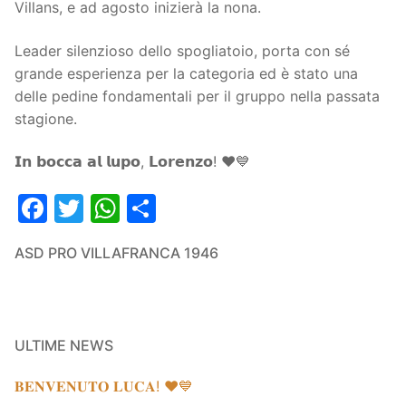
Villans, e ad agosto inizierà la nona.
Organigramma
Settore Giovanile
Leader silenzioso dello spogliatoio, porta con sé
Centro Sportivo
Organizzazione
Campionati
grande esperienza per la categoria ed è stato una
delle pedine fondamentali per il gruppo nella passata
Piccoli amici
Eccellenza
Contatti
stagione.
Pulcini
Settore Giovanile
Sponsor
𝗜𝗻 𝗯𝗼𝗰𝗰𝗮 𝗮𝗹 𝗹𝘂𝗽𝗼, 𝗟𝗼𝗿𝗲𝗻𝘇𝗼! ❤️💙
Primi calci
Facebook
Twitter
WhatsApp
Condividi
Esordienti
ASD PRO VILLAFRANCA 1946
Juniores
ULTIME NEWS
𝐁𝐄𝐍𝐕𝐄𝐍𝐔𝐓𝐎 𝐋𝐔𝐂𝐀! ❤️💙