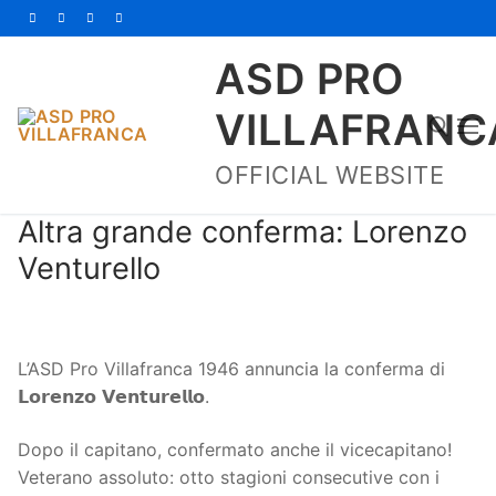
Vai
al
ASD PRO
contenuto
VILLAFRANC
OFFICIAL WEBSITE
Cerca:
Altra grande conferma: Lorenzo
Venturello
L’ASD Pro Villafranca 1946 annuncia la conferma di
Home
𝗟𝗼𝗿𝗲𝗻𝘇𝗼 𝗩𝗲𝗻𝘁𝘂𝗿𝗲𝗹𝗹𝗼.
Società
Dopo il capitano, confermato anche il vicecapitano!
Veterano assoluto: otto stagioni consecutive con i
La Storia
Prima Squadra