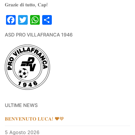
𝐆𝐫𝐚𝐳𝐢𝐞 𝐝𝐢 𝐭𝐮𝐭𝐭𝐨, 𝐂𝐚𝐩!
Facebook
Twitter
WhatsApp
Condividi
ASD PRO VILLAFRANCA 1946
ULTIME NEWS
𝐁𝐄𝐍𝐕𝐄𝐍𝐔𝐓𝐎 𝐋𝐔𝐂𝐀! ❤️💙
5 Agosto 2026