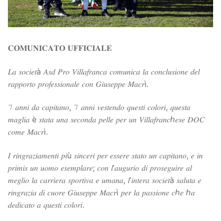
Società
La Storia
Prima Squadra
𝐂𝐎𝐌𝐔𝐍𝐈𝐂𝐀𝐓𝐎 𝐔𝐅𝐅𝐈𝐂𝐈𝐀𝐋𝐄
Organigramma
Settore Giovanile
𝐿𝑎 𝑠𝑜𝑐𝑖𝑒𝑡à 𝐴𝑠𝑑 𝑃𝑟𝑜 𝑉𝑖𝑙𝑙𝑎𝑓𝑟𝑎𝑛𝑐𝑎 𝑐𝑜𝑚𝑢𝑛𝑖𝑐𝑎 𝑙𝑎 𝑐𝑜𝑛𝑐𝑙𝑢𝑠𝑖𝑜𝑛𝑒 𝑑𝑒𝑙
Centro Sportivo
Organizzazione
Campionati
𝑟𝑎𝑝𝑝𝑜𝑟𝑡𝑜 𝑝𝑟𝑜𝑓𝑒𝑠𝑠𝑖𝑜𝑛𝑎𝑙𝑒 𝑐𝑜𝑛 𝐺𝑖𝑢𝑠𝑒𝑝𝑝𝑒 𝑀𝑎𝑐𝑟ì.
Piccoli amici
Eccellenza
Contatti
𝟽 𝑎𝑛𝑛𝑖 𝑑𝑎 𝑐𝑎𝑝𝑖𝑡𝑎𝑛𝑜, 𝟽 𝑎𝑛𝑛𝑖 𝑣𝑒𝑠𝑡𝑒𝑛𝑑𝑜 𝑞𝑢𝑒𝑠𝑡𝑖 𝑐𝑜𝑙𝑜𝑟𝑖, 𝑞𝑢𝑒𝑠𝑡𝑎
Pulcini
Settore Giovanile
Sponsor
𝑚𝑎𝑔𝑙𝑖𝑎 è 𝑠𝑡𝑎𝑡𝑎 𝑢𝑛𝑎 𝑠𝑒𝑐𝑜𝑛𝑑𝑎 𝑝𝑒𝑙𝑙𝑒 𝑝𝑒𝑟 𝑢𝑛 𝑉𝑖𝑙𝑙𝑎𝑓𝑟𝑎𝑛𝑐ℎ𝑒𝑠𝑒 𝐷𝑂𝐶
𝑐𝑜𝑚𝑒 𝑀𝑎𝑐𝑟ì.
Primi calci
𝐼 𝑟𝑖𝑛𝑔𝑟𝑎𝑧𝑖𝑎𝑚𝑒𝑛𝑡𝑖 𝑝𝑖ù 𝑠𝑖𝑛𝑐𝑒𝑟𝑖 𝑝𝑒𝑟 𝑒𝑠𝑠𝑒𝑟𝑒 𝑠𝑡𝑎𝑡𝑜 𝑢𝑛 𝑐𝑎𝑝𝑖𝑡𝑎𝑛𝑜, 𝑒 𝑖𝑛
Esordienti
𝑝𝑟𝑖𝑚𝑖𝑠 𝑢𝑛 𝑢𝑜𝑚𝑜 𝑒𝑠𝑒𝑚𝑝𝑙𝑎𝑟𝑒; 𝑐𝑜𝑛 𝑙’𝑎𝑢𝑔𝑢𝑟𝑖𝑜 𝑑𝑖 𝑝𝑟𝑜𝑠𝑒𝑔𝑢𝑖𝑟𝑒 𝑎𝑙
Juniores
𝑚𝑒𝑔𝑙𝑖𝑜 𝑙𝑎 𝑐𝑎𝑟𝑟𝑖𝑒𝑟𝑎 𝑠𝑝𝑜𝑟𝑡𝑖𝑣𝑎 𝑒 𝑢𝑚𝑎𝑛𝑎, 𝑙’𝑖𝑛𝑡𝑒𝑟𝑎 𝑠𝑜𝑐𝑖𝑒𝑡à 𝑠𝑎𝑙𝑢𝑡𝑎 𝑒
𝑟𝑖𝑛𝑔𝑟𝑎𝑧𝑖𝑎 𝑑𝑖 𝑐𝑢𝑜𝑟𝑒 𝐺𝑖𝑢𝑠𝑒𝑝𝑝𝑒 𝑀𝑎𝑐𝑟ì 𝑝𝑒𝑟 𝑙𝑎 𝑝𝑎𝑠𝑠𝑖𝑜𝑛𝑒 𝑐ℎ𝑒 ℎ𝑎
𝑑𝑒𝑑𝑖𝑐𝑎𝑡𝑜 𝑎 𝑞𝑢𝑒𝑠𝑡𝑖 𝑐𝑜𝑙𝑜𝑟𝑖.