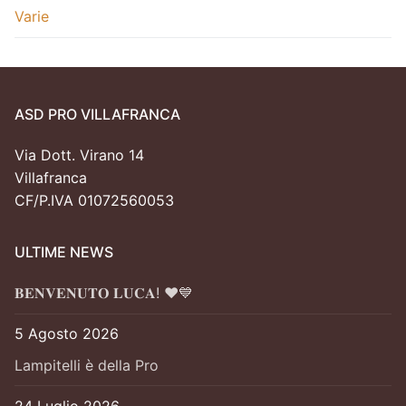
Varie
ASD PRO VILLAFRANCA
Via Dott. Virano 14
Villafranca
CF/P.IVA 01072560053
ULTIME NEWS
𝐁𝐄𝐍𝐕𝐄𝐍𝐔𝐓𝐎 𝐋𝐔𝐂𝐀! ❤️💙
5 Agosto 2026
Lampitelli è della Pro
24 Luglio 2026