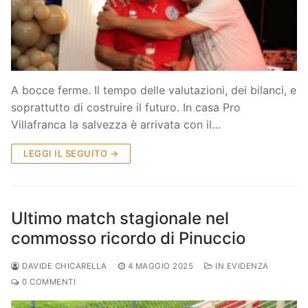
Società
La Storia
Prima Squadra
Organigramma
Settore Giovanile
A bocce ferme. Il tempo delle valutazioni, dei bilanci, e
Centro Sportivo
Organizzazione
Campionati
soprattutto di costruire il futuro. In casa Pro
Villafranca la salvezza è arrivata con il…
Piccoli amici
Eccellenza
Contatti
LEGGI IL SEGUITO →
Pulcini
Settore Giovanile
Sponsor
Primi calci
Ultimo match stagionale nel
Esordienti
commosso ricordo di Pinuccio
Juniores
DAVIDE CHICARELLA
4 MAGGIO 2025
IN EVIDENZA
0 COMMENTI