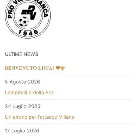
ULTIME NEWS
𝐁𝐄𝐍𝐕𝐄𝐍𝐔𝐓𝐎 𝐋𝐔𝐂𝐀! ❤️💙
5 Agosto 2026
Lampitelli è della Pro
24 Luglio 2026
Un airone per l’attacco Villans
17 Luglio 2026