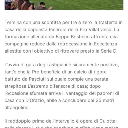
Società
La Storia
Prima Squadra
Termina con una sconfitta per tre a zero la trasferta in
Organigramma
casa della capolista Pinerolo della Pro Villafranca. La
Settore Giovanile
formazione allenata da Beppe Bosticco affronta una
Centro Sportivo
Organizzazione
Campionati
compagine reduce dalla retrocessione in Eccellenza
allestita con l’obiettivo di ritrovare presto la Serie D.
Piccoli amici
Eccellenza
Contatti
L’avvio di gara degli astigiani è sicuramente positivo,
Pulcini
Settore Giovanile
Sponsor
tant’è che la Pro beneficia di un calcio di rigore
battuto da Pasciuti sul quale compie una parata
Primi calci
strepitosa L’estremo difensore di casa; dopo
Esordienti
l’occasione sfumata arriva il vantaggio dei padroni di
casa con D’Orazio, abile a concludere dai 35 matri
Juniores
all’angolino.
Il raddoppio prima dell’intervallo è opera di Culotta;