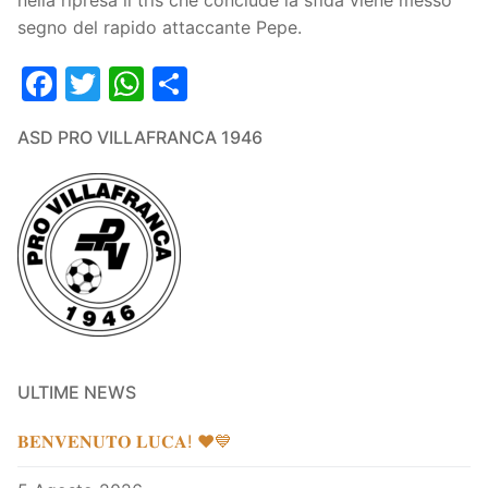
nella ripresa il tris che conclude la sfida viene messo
segno del rapido attaccante Pepe.
Facebook
Twitter
WhatsApp
Condividi
ASD PRO VILLAFRANCA 1946
ULTIME NEWS
𝐁𝐄𝐍𝐕𝐄𝐍𝐔𝐓𝐎 𝐋𝐔𝐂𝐀! ❤️💙