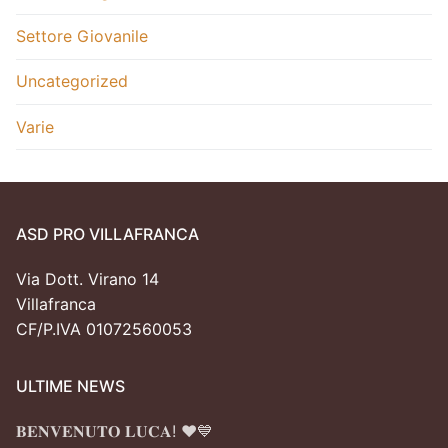
Settore Giovanile
Uncategorized
Varie
ASD PRO VILLAFRANCA
Via Dott. Virano 14
Villafranca
CF/P.IVA 01072560053
ULTIME NEWS
𝐁𝐄𝐍𝐕𝐄𝐍𝐔𝐓𝐎 𝐋𝐔𝐂𝐀! ❤️💙