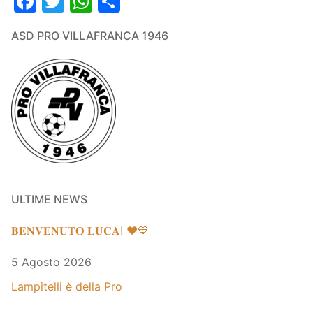
Facebook
Twitter
WhatsApp
Condividi
ASD PRO VILLAFRANCA 1946
ULTIME NEWS
𝐁𝐄𝐍𝐕𝐄𝐍𝐔𝐓𝐎 𝐋𝐔𝐂𝐀! ❤️💙
5 Agosto 2026
Lampitelli è della Pro