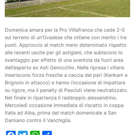
Società
La Storia
Prima Squadra
Domenica amara per la Pro Villafranca che cede 2-0
Organigramma
Settore Giovanile
sul terreno di un’Ovadese che ottiene con merito i tre
Centro Sportivo
Organizzazione
Campionati
punti. Approccio al match meno determinato rispetto
alle recenti uscite per gli astigiani, che subiscono lo
Piccoli amici
Eccellenza
Contatti
svantaggio per effetto di una sventola da fuori area
dell’esperto ex Asti Genocchio. Nella ripresa i villans
Pulcini
Settore Giovanile
Sponsor
inseriscono forze fresche a caccia del pari (Kankam e
Brignolo in attacco) e hanno l’occasione di impattare
Primi calci
su rigore, ma il penalty di Pasciuti viene neutralizzato.
Esordienti
Nel finale in ripartenza il raddoppio alessandrino.
Mercoledì occasione immediata di riscatto in coppa
Juniores
Italia ad Alba, prima del match domenicale a San
Damiano contro il Vanchiglia.