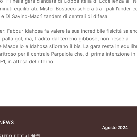
1-1 nella gara d’andata di Coppa Italia di Eccellenza al “N
uti equilibrati. Mister Bosticco schiera tra i pali l’under e
e Di Savino-Macrì tandem di centrali di difesa.
r: Fabour Idahosa fa valere la sua incredibile fisicità salen
a palla gol, ma, tradito dal terreno gibboso, non riesce a
asoello e Idahosa sfiorano il bis. La gara resta in equilibr
ritroso per il centrale Parpaiola che, di prima intenzione in
-1, in attesa del ritorno.
 NEWS
Agosto 2024
𝐍𝐔𝐓𝐎 𝐋𝐔𝐂𝐀! ❤️💙