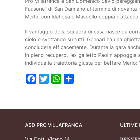
Pro Villafranca e San Domenico Savio pareggiano 
Fausone” di San Damiano al termine di novanta min
Juniores
Merlo, con Idahosa e Masoello coppia d’attacco, 
Il vantaggio della squadra di casa nasce da corne
cielo e svettando su tutti. Gennari ha una ghiott
concludere efficacemente. Durante la gara anche M
in pieno recupero, l’ex galletto Paolin appoggia a
individua la traiettoria giusta per beffare Merlo: 1
Facebook
Twitter
WhatsApp
Condividi
ASD PRO VILLAFRANCA
ULTIME
Via Dott. Virano 14
𝐁𝐄𝐍𝐕𝐄