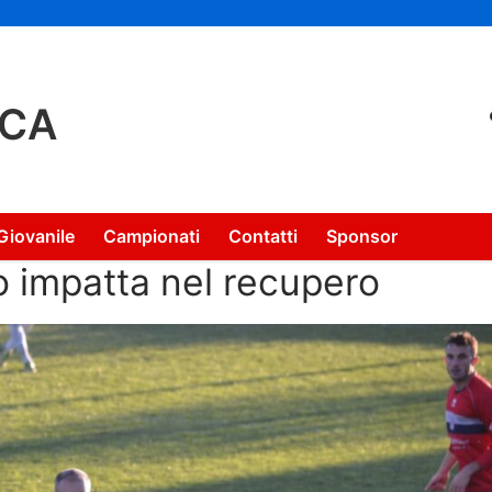
NCA
Giovanile
Campionati
Contatti
Sponsor
do impatta nel recupero