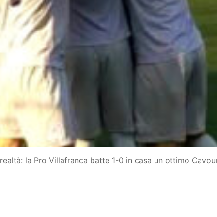
vo
e
realtà: la Pro Villafranca batte 1-0 in casa un ottimo Cavou
ile