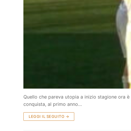
Home
Società
La Storia
Prima Squadra
Organigramma
Settore Giovanile
Centro Sporti
Organizzazion
Campionati
Piccoli amici
Eccellenza
Contatti
Quello che pareva utopia a inizio stagione ora è 
Pulcini
Settore Giovan
Sponsor
conquista, al primo anno…
Primi calci
LEGGI IL SEGUITO →
Esordienti