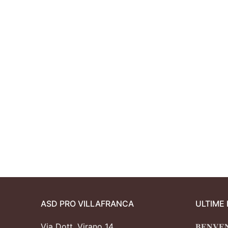
Juniores
ASD PRO VILLAFRANCA
ULTIME
Via Dott. Virano 14
𝐁𝐄𝐍𝐕𝐄