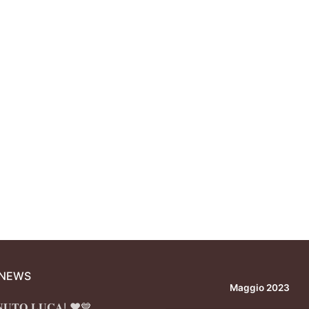
 NEWS
Maggio 2023
𝐍𝐔𝐓𝐎 𝐋𝐔𝐂𝐀! ❤️💙