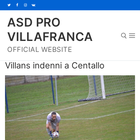
Vai
al
ASD PRO
contenuto
VILLAFRANCA
OFFICIAL WEBSITE
Cerca:
Villans indenni a Centallo
Home