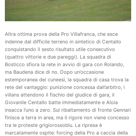
Società
La Storia
Prima Squadra
Organigramma
Settore Giovanile
Altra ottima prova della Pro Villafranca, che esce
indenne dal difficile terreno in sintetico di Centallo
Centro Sportivo
Organizzazione
Campionati
conquistando il sesto risultato utile consecutivo
(quattro vittorie e due pareggi). La squadra di
Piccoli amici
Eccellenza
Contatti
Bosticco sfiora la rete in avvio di gara con Rolando,
Pulcini
Settore Giovanile
Sponsor
ma Baudena dice di no. Dopo un’occasione
estemporanea dei cuneesi, la squadra di casa trova la
Primi calci
rete del vantaggio: punizione concessa dall’arbitro, i
villans attendono il fischio del giudice di gara, il
Esordienti
Giovanile Centallo batte immediatamente e Aloia
insacca l’uno a zero. Sul ribaltamento di fronte Gennari
Juniores
finisce a terra in area, ma il rigore non viene concesso
tra le proteste grigiorossoblu. La ripresa è
marcatamente ospite: forcing della Pro a caccia della