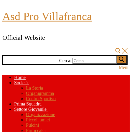
Asd Pro Villafranca
Official Website
Cerca:
Menu
Home
Società
La Storia
Organigramma
Centro Sportivo
Prima Squadra
Settore Giovanile
Organizzazione
Piccoli amici
Pulcini
Primi calci