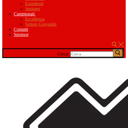
Esordienti
Juniores
Campionati
Eccellenza
Settore Giovanile
Contatti
Sponsor
Cerca: