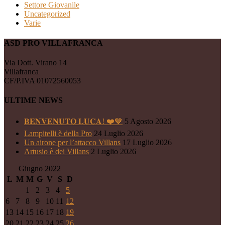
Settore Giovanile
Uncategorized
Varie
ASD PRO VILLAFRANCA
Via Dott. Virano 14
Villafranca
CF/P.IVA 01072560053
ULTIME NEWS
𝐁𝐄𝐍𝐕𝐄𝐍𝐔𝐓𝐎 𝐋𝐔𝐂𝐀! ❤️💙
5 Agosto 2026
Lampitelli è della Pro
24 Luglio 2026
Un airone per l’attacco Villans
17 Luglio 2026
Artusio è dei Villans
2 Luglio 2026
Giugno 2022
L
M
M
G
V
S
D
1
2
3
4
5
6
7
8
9
10
11
12
13
14
15
16
17
18
19
20
21
22
23
24
25
26