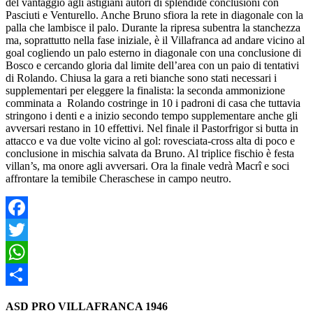
del vantaggio agli astigiani autori di splendide conclusioni con
Pasciuti e Venturello. Anche Bruno sfiora la rete in diagonale con la
palla che lambisce il palo. Durante la ripresa subentra la stanchezza
ma, soprattutto nella fase iniziale, è il Villafranca ad andare vicino al
goal cogliendo un palo esterno in diagonale con una conclusione di
Bosco e cercando gloria dal limite dell’area con un paio di tentativi
di Rolando. Chiusa la gara a reti bianche sono stati necessari i
supplementari per eleggere la finalista: la seconda ammonizione
comminata a Rolando costringe in 10 i padroni di casa che tuttavia
stringono i denti e a inizio secondo tempo supplementare anche gli
avversari restano in 10 effettivi. Nel finale il Pastorfrigor si butta in
attacco e va due volte vicino al gol: rovesciata-cross alta di poco e
conclusione in mischia salvata da Bruno. Al triplice fischio è festa
villan’s, ma onore agli avversari. Ora la finale vedrà Macrî e soci
affrontare la temibile Cheraschese in campo neutro.
Facebook
Twitter
WhatsApp
Condividi
ASD PRO VILLAFRANCA 1946