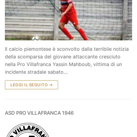
Società
La Storia
Prima Squadra
Organigramma
Settore Giovanile
Centro Sportivo
Organizzazione
Campionati
Il calcio piemontese è sconvolto dalla terribile notizia
della scomparsa del giovane attaccante cresciuto
Piccoli amici
Eccellenza
Contatti
nella Pro Villafranca Yassin Mahboub, vittima di un
Pulcini
Settore Giovanile
incidente stradale sabato…
Sponsor
Primi calci
LEGGI IL SEGUITO →
Esordienti
Juniores
ASD PRO VILLAFRANCA 1946