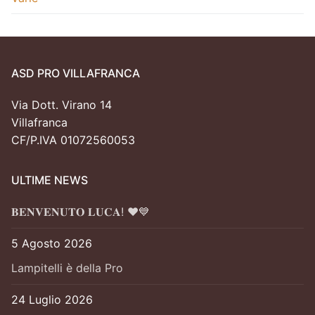
ASD PRO VILLAFRANCA
Via Dott. Virano 14
Villafranca
CF/P.IVA 01072560053
ULTIME NEWS
𝐁𝐄𝐍𝐕𝐄𝐍𝐔𝐓𝐎 𝐋𝐔𝐂𝐀! ❤️💙
5 Agosto 2026
Lampitelli è della Pro
24 Luglio 2026