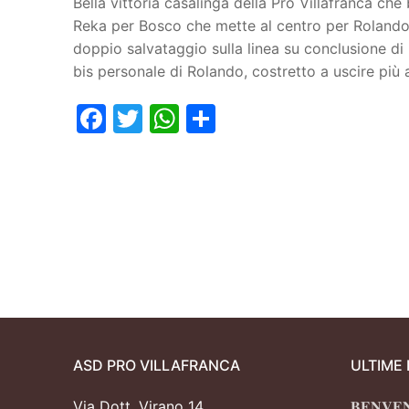
Bella vittoria casalinga della Pro Villafranca che 
Reka per Bosco che mette al centro per Rolando, 
Juniores
doppio salvataggio sulla linea su conclusione di
bis personale di Rolando, costretto a uscire più 
Facebook
Twitter
WhatsApp
Condividi
ASD PRO VILLAFRANCA
ULTIME
Via Dott. Virano 14
𝐁𝐄𝐍𝐕𝐄