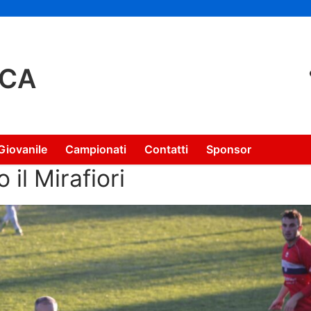
NCA
Giovanile
Campionati
Contatti
Sponsor
o il Mirafiori