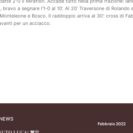
batte 2-0 il Mirafiori. Accade tutto nella prima frazione: lan
bravo a segnare l’1-0 al 10’. Al 20’ Traversone di Rolando 
 Monteleone e Bosco. Il raddoppio arriva al 30’: cross di Fa
avanti per un acciacco.
 NEWS
Febbraio 2022
𝐍𝐔𝐓𝐎 𝐋𝐔𝐂𝐀! ❤️💙