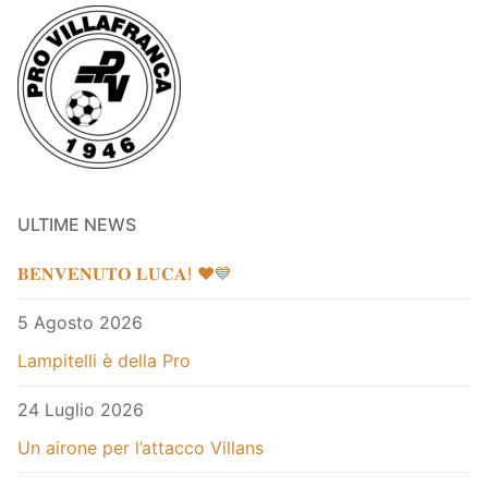
ULTIME NEWS
𝐁𝐄𝐍𝐕𝐄𝐍𝐔𝐓𝐎 𝐋𝐔𝐂𝐀! ❤️💙
5 Agosto 2026
Lampitelli è della Pro
24 Luglio 2026
Un airone per l’attacco Villans