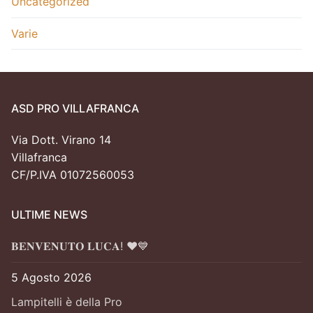
Uncategorized
Varie
ASD PRO VILLAFRANCA
Via Dott. Virano 14
Villafranca
CF/P.IVA 01072560053
ULTIME NEWS
𝐁𝐄𝐍𝐕𝐄𝐍𝐔𝐓𝐎 𝐋𝐔𝐂𝐀! ❤️💙
5 Agosto 2026
Lampitelli è della Pro