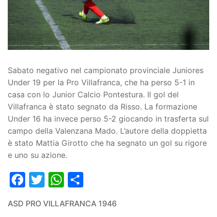
Società
La Storia
Prima Squadra
Organigramma
Settore Giovanile
Sabato negativo nel campionato provinciale Juniores
Centro Sportivo
Organizzazione
Campionati
Under 19 per la Pro Villafranca, che ha perso 5-1 in
Piccoli amici
Eccellenza
Contatti
casa con lo Junior Calcio Pontestura. Il gol del
Villafranca è stato segnato da Risso. La formazione
Pulcini
Settore Giovanile
Sponsor
Under 16 ha invece perso 5-2 giocando in trasferta sul
campo della Valenzana Mado. L’autore della doppietta
Primi calci
è stato Mattia Girotto che ha segnato un gol su rigore
e uno su azione.
Esordienti
Facebook
Twitter
WhatsApp
Condividi
Juniores
ASD PRO VILLAFRANCA 1946